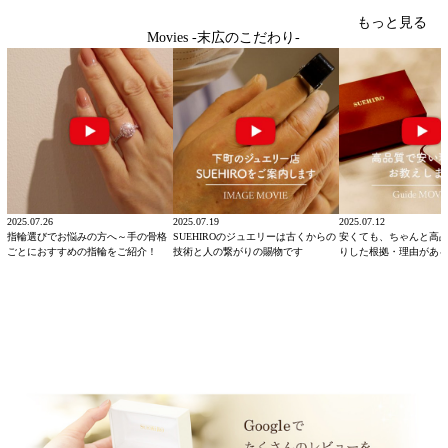
もっと見る
Movies -末広のこだわり-
2025.07.26
2025.07.19
2025.07.12
指輪選びでお悩みの方へ～手の骨格
SUEHIROのジュエリーは古くからの
安くても、ちゃんと高
ごとにおすすめの指輪をご紹介！
技術と人の繋がりの賜物です
りした根拠・理由があ