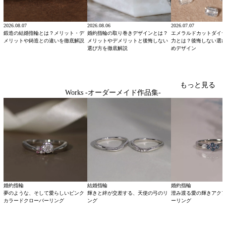
2026.08.07
2026.08.06
2026.07.07
鍛造の結婚指輪とは？メリット・デ
婚約指輪の取り巻きデザインとは？
エメラルドカットダイ
メリットや鋳造との違いを徹底解説
メリットやデメリットと後悔しない
力とは？後悔しない選
選び方を徹底解説
めデザイン
もっと見る
Works -オーダーメイド作品集-
婚約指輪
結婚指輪
婚約指輪
夢のような、そして愛らしいピンク
輝きと絆が交差する、天使の弓のリ
澄み渡る愛の輝きアク
カラードクローバーリング
ング
ーリング