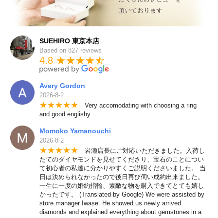
SUEHIRO 東京本店
Based on 827 reviews
4.8 ★★★★
★
☆
Avery Gordon
2026-8-2
★
★
★
★
★
Very accomodating with choosing a ring
and good englishy
Momoko Yamanouchi
2026-8-2
★
★
★
★
★
岩瀬店長にご対応いただきました。入荷し
たてのダイヤモンドを見せてくださり、宝石のことについ
て初心者の私達に分かりやすくご説明くださいました。 当
日は決められなかったので後日再び伺い成約出来ました。
一生に一度の婚約指輪、素敵な物を購入できてとても嬉し
かったです。 (Translated by Google) We were assisted by
store manager Iwase. He showed us newly arrived
diamonds and explained everything about gemstones in a