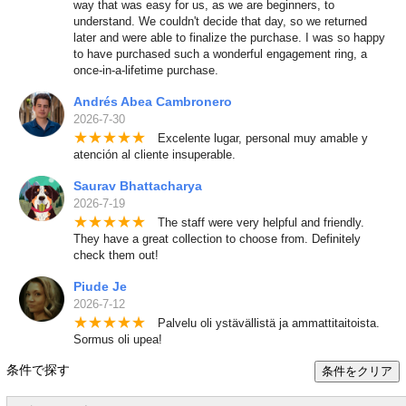
way that was easy for us, as we are beginners, to
understand. We couldn't decide that day, so we returned
later and were able to finalize the purchase. I was so happy
to have purchased such a wonderful engagement ring, a
once-in-a-lifetime purchase.
Andrés Abea Cambronero
2026-7-30
★
★
★
★
★
Excelente lugar, personal muy amable y
atención al cliente insuperable.
Saurav Bhattacharya
2026-7-19
★
★
★
★
★
The staff were very helpful and friendly.
They have a great collection to choose from. Definitely
check them out!
Piude Je
2026-7-12
★
★
★
★
★
Palvelu oli ystävällistä ja ammattitaitoista.
Sormus oli upea!
条件で探す
条件をクリア