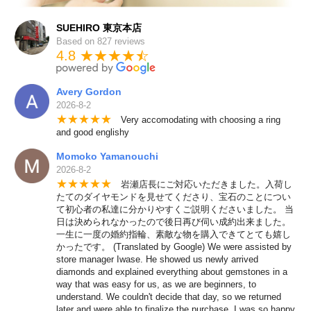
SUEHIRO 東京本店
Based on 827 reviews
4.8 ★★★★
★
☆
Avery Gordon
2026-8-2
★
★
★
★
★
Very accomodating with choosing a ring
and good englishy
Momoko Yamanouchi
2026-8-2
★
★
★
★
★
岩瀬店長にご対応いただきました。入荷し
たてのダイヤモンドを見せてくださり、宝石のことについ
て初心者の私達に分かりやすくご説明くださいました。 当
日は決められなかったので後日再び伺い成約出来ました。
一生に一度の婚約指輪、素敵な物を購入できてとても嬉し
かったです。 (Translated by Google) We were assisted by
store manager Iwase. He showed us newly arrived
diamonds and explained everything about gemstones in a
way that was easy for us, as we are beginners, to
understand. We couldn't decide that day, so we returned
later and were able to finalize the purchase. I was so happy