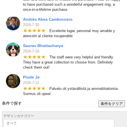
to have purchased such a wonderful engagement ring, a
once-in-a-lifetime purchase.
Andrés Abea Cambronero
2026-7-30
★
★
★
★
★
Excelente lugar, personal muy amable y
atención al cliente insuperable.
Saurav Bhattacharya
2026-7-19
★
★
★
★
★
The staff were very helpful and friendly.
They have a great collection to choose from. Definitely
check them out!
Piude Je
2026-7-12
★
★
★
★
★
Palvelu oli ystävällistä ja ammattitaitoista.
Sormus oli upea!
条件で探す
条件をクリア
デザインカテゴリー