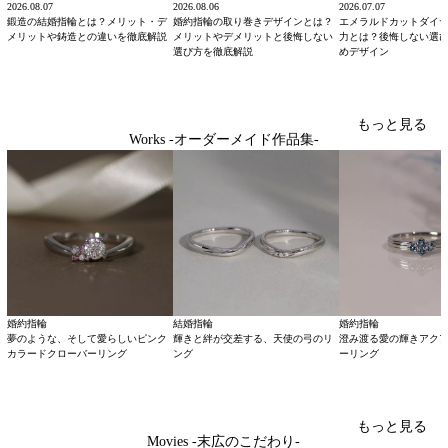
2026.08.07
2026.08.06
2026.07.07
鍛造の結婚指輪とは？メリット・デ
婚約指輪の取り巻きデザインとは？
エメラルドカットダイ
メリットや鋳造との違いを徹底解説
メリットやデメリットと後悔しない
力とは？後悔しない選
選び方を徹底解説
めデザイン
もっと見る
Works -オーダーメイド作品集-
婚約指輪
結婚指輪
婚約指輪
夢のような、そして愛らしいピンク
輝きと絆が交差する、天使の弓のリ
澄み渡る愛の輝きアク
カラードクローバーリング
ング
ーリング
もっと見る
Movies -末広のこだわり-