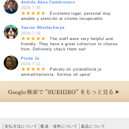
Andrés Abea Cambronero
2026-7-30
★
★
★
★
★
Excelente lugar, personal muy
amable y atención al cliente insuperable.
Saurav Bhattacharya
2026-7-19
★
★
★
★
★
The staff were very helpful and
friendly. They have a great collection to choose
from. Definitely check them out!
Piude Je
2026-7-12
★
★
★
★
★
Palvelu oli ystävällistä ja
ammattitaitoista. Sormus oli upea!
支払方法について
配送・送料について
返品について