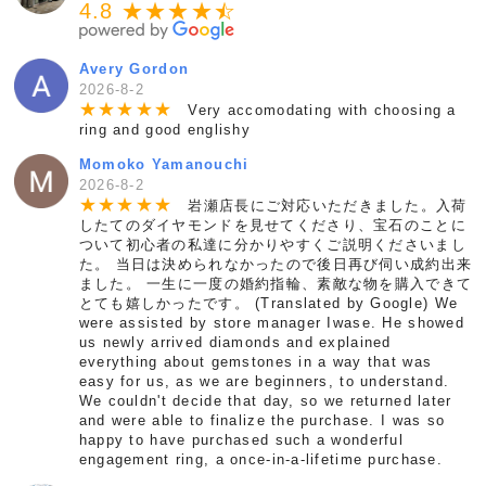
4.8 ★★★★
★
☆
Avery Gordon
2026-8-2
★
★
★
★
★
Very accomodating with choosing a
ring and good englishy
Momoko Yamanouchi
2026-8-2
★
★
★
★
★
岩瀬店長にご対応いただきました。入荷
したてのダイヤモンドを見せてくださり、宝石のことに
ついて初心者の私達に分かりやすくご説明くださいまし
た。 当日は決められなかったので後日再び伺い成約出来
ました。 一生に一度の婚約指輪、素敵な物を購入できて
とても嬉しかったです。 (Translated by Google) We
were assisted by store manager Iwase. He showed
us newly arrived diamonds and explained
everything about gemstones in a way that was
easy for us, as we are beginners, to understand.
We couldn't decide that day, so we returned later
and were able to finalize the purchase. I was so
happy to have purchased such a wonderful
engagement ring, a once-in-a-lifetime purchase.