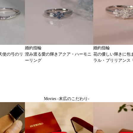
婚約指輪
婚約指輪
天使の弓のリ
澄み渡る愛の輝きアクア・ハーモニ
花の優しい輝きに包
ーリング
ラル・ブリリアンス 
Movies -末広のこだわり-