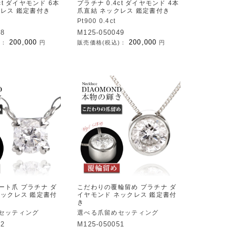
ct ダイヤモンド 6本
プラチナ 0.4ct ダイヤモンド 4本
クレス 鑑定書付き
爪直結 ネックレス 鑑定書付き
Pt900 0.4ct
48
M125-050049
200,000
200,000
)：
円
販売価格(税込)：
円
ート爪 プラチナ ダ
こだわりの覆輪留め プラチナ ダ
ネックレス 鑑定書付
イヤモンド ネックレス 鑑定書付
き
セッティング
選べる爪留めセッティング
52
M125-050051