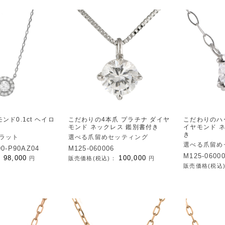
モンド0.1ct ヘイロ
こだわりの4本爪 プラチナ ダイヤ
こだわりのハ
モンド ネックレス 鑑別書付き
イヤモンド 
き
カラット
選べる爪留めセッティング
選べる爪留め
00-P90AZ04
M125-060006
M125-0600
98,000
100,000
：
円
販売価格(税込)：
円
販売価格(税込