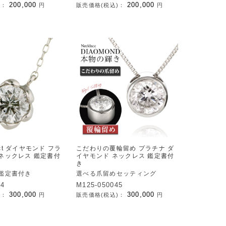
200,000
200,000
)：
円
販売価格(税込)：
円
ct ダイヤモンド フラ
こだわりの覆輪留め プラチナ ダ
 ネックレス 鑑定書付
イヤモンド ネックレス 鑑定書付
き
ct 鑑定書付き
選べる爪留めセッティング
44
M125-050045
300,000
300,000
)：
円
販売価格(税込)：
円