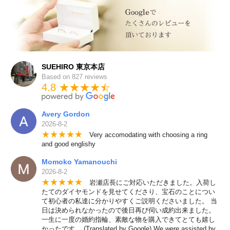
SUEHIRO 東京本店
Based on 827 reviews
4.8 ★★★★
★
☆
Avery Gordon
2026-8-2
★
★
★
★
★
Very accomodating with choosing a ring
and good englishy
Momoko Yamanouchi
2026-8-2
★
★
★
★
★
岩瀬店長にご対応いただきました。入荷し
たてのダイヤモンドを見せてくださり、宝石のことについ
て初心者の私達に分かりやすくご説明くださいました。 当
日は決められなかったので後日再び伺い成約出来ました。
一生に一度の婚約指輪、素敵な物を購入できてとても嬉し
かったです。 (Translated by Google) We were assisted by