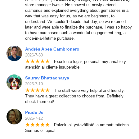
store manager Iwase. He showed us newly arrived
diamonds and explained everything about gemstones in a
way that was easy for us, as we are beginners, to
understand. We couldn't decide that day, so we returned
later and were able to finalize the purchase. I was so happy
to have purchased such a wonderful engagement ring, a
once-in-a-lifetime purchase.
Andrés Abea Cambronero
2026-7-30
★
★
★
★
★
Excelente lugar, personal muy amable y
atención al cliente insuperable.
Saurav Bhattacharya
2026-7-19
★
★
★
★
★
The staff were very helpful and friendly.
They have a great collection to choose from. Definitely
check them out!
Piude Je
2026-7-12
★
★
★
★
★
Palvelu oli ystävällistä ja ammattitaitoista.
Sormus oli upea!