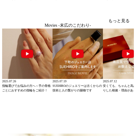
もっと見る
Movies -末広のこだわり-
2025.07.26
2025.07.19
2025.07.12
指輪選びでお悩みの方へ～手の骨格
SUEHIROのジュエリーは古くからの
安くても、ちゃんと高
ごとにおすすめの指輪をご紹介！
技術と人の繋がりの賜物です
りした根拠・理由があ