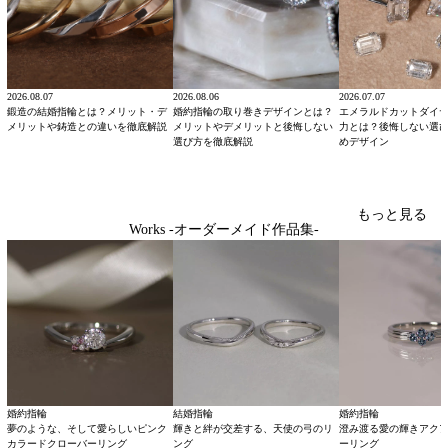
2026.08.07
2026.08.06
2026.07.07
鍛造の結婚指輪とは？メリット・デ
婚約指輪の取り巻きデザインとは？
エメラルドカットダイ
メリットや鋳造との違いを徹底解説
メリットやデメリットと後悔しない
力とは？後悔しない選
選び方を徹底解説
めデザイン
もっと見る
Works -オーダーメイド作品集-
婚約指輪
結婚指輪
婚約指輪
夢のような、そして愛らしいピンク
輝きと絆が交差する、天使の弓のリ
澄み渡る愛の輝きアク
カラードクローバーリング
ング
ーリング