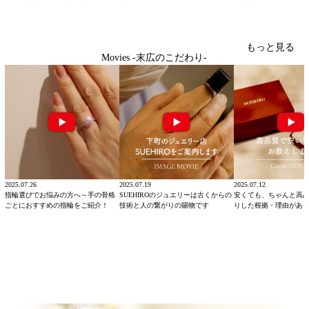
もっと見る
Movies -末広のこだわり-
2025.07.26
2025.07.19
2025.07.12
指輪選びでお悩みの方へ～手の骨格
SUEHIROのジュエリーは古くからの
安くても、ちゃんと高
ごとにおすすめの指輪をご紹介！
技術と人の繋がりの賜物です
りした根拠・理由があ