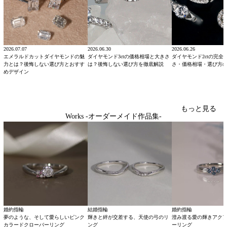
2026.07.07
2026.06.30
2026.06.26
エメラルドカットダイヤモンドの魅
ダイヤモンド3ctの価格相場と大きさ
ダイヤモンド2ctの完全
力とは？後悔しない選び方とおすす
は？後悔しない選び方を徹底解説
さ・価格相場・選び方
めデザイン
もっと見る
Works -オーダーメイド作品集-
婚約指輪
結婚指輪
婚約指輪
夢のような、そして愛らしいピンク
輝きと絆が交差する、天使の弓のリ
澄み渡る愛の輝きアク
カラードクローバーリング
ング
ーリング