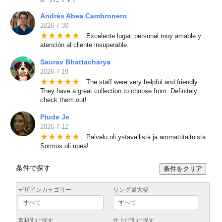
Andrés Abea Cambronero
2026-7-30
★
★
★
★
★
Excelente lugar, personal muy amable y
atención al cliente insuperable.
Saurav Bhattacharya
2026-7-19
★
★
★
★
★
The staff were very helpful and friendly.
They have a great collection to choose from. Definitely
check them out!
Piude Je
2026-7-12
★
★
★
★
★
Palvelu oli ystävällistä ja ammattitaitoista.
Sormus oli upea!
条件で探す
条件をクリア
デザインカテゴリー
リング最大幅
素材別に探す
仕上げ別に探す