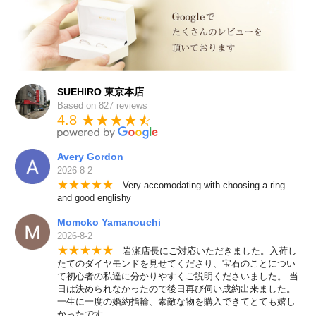
SUEHIRO 東京本店
Based on 827 reviews
4.8 ★★★★
★
☆
Avery Gordon
2026-8-2
★
★
★
★
★
Very accomodating with choosing a ring
and good englishy
Momoko Yamanouchi
2026-8-2
★
★
★
★
★
岩瀬店長にご対応いただきました。入荷し
たてのダイヤモンドを見せてくださり、宝石のことについ
て初心者の私達に分かりやすくご説明くださいました。 当
日は決められなかったので後日再び伺い成約出来ました。
一生に一度の婚約指輪、素敵な物を購入できてとても嬉し
かったです。