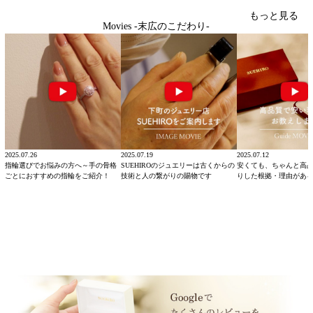
もっと見る
Movies -末広のこだわり-
2025.07.26
2025.07.19
2025.07.12
指輪選びでお悩みの方へ～手の骨格
SUEHIROのジュエリーは古くからの
安くても、ちゃんと高
ごとにおすすめの指輪をご紹介！
技術と人の繋がりの賜物です
りした根拠・理由があ