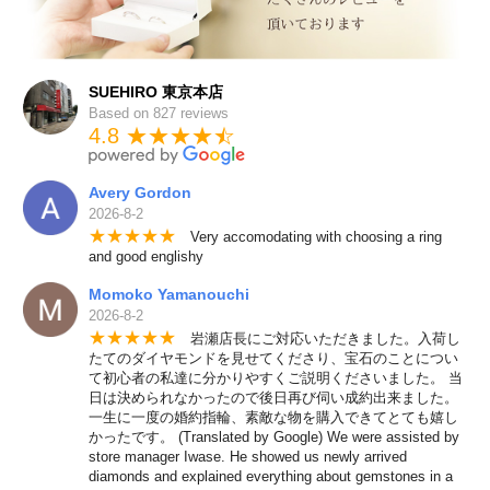
SUEHIRO 東京本店
Based on 827 reviews
4.8 ★★★★
★
☆
Avery Gordon
2026-8-2
★
★
★
★
★
Very accomodating with choosing a ring
and good englishy
Momoko Yamanouchi
2026-8-2
★
★
★
★
★
岩瀬店長にご対応いただきました。入荷し
たてのダイヤモンドを見せてくださり、宝石のことについ
て初心者の私達に分かりやすくご説明くださいました。 当
日は決められなかったので後日再び伺い成約出来ました。
一生に一度の婚約指輪、素敵な物を購入できてとても嬉し
かったです。 (Translated by Google) We were assisted by
store manager Iwase. He showed us newly arrived
diamonds and explained everything about gemstones in a