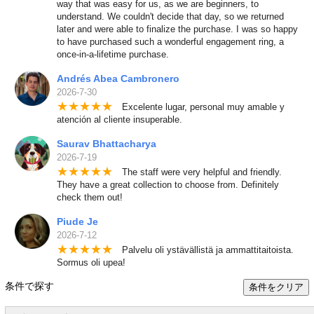
way that was easy for us, as we are beginners, to
understand. We couldn't decide that day, so we returned
later and were able to finalize the purchase. I was so happy
to have purchased such a wonderful engagement ring, a
once-in-a-lifetime purchase.
Andrés Abea Cambronero
2026-7-30
★
★
★
★
★
Excelente lugar, personal muy amable y
atención al cliente insuperable.
Saurav Bhattacharya
2026-7-19
★
★
★
★
★
The staff were very helpful and friendly.
They have a great collection to choose from. Definitely
check them out!
Piude Je
2026-7-12
★
★
★
★
★
Palvelu oli ystävällistä ja ammattitaitoista.
Sormus oli upea!
条件で探す
条件をクリア