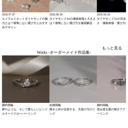
2026.07.07
2026.06.30
2026.06.26
エメラルドカットダイヤモンドの魅
ダイヤモンド3ctの価格相場と大きさ
ダイヤモンド2ctの完全
力とは？後悔しない選び方とおすす
は？後悔しない選び方を徹底解説
さ・価格相場・選び方
めデザイン
もっと見る
Works -オーダーメイド作品集-
婚約指輪
結婚指輪
婚約指輪
夢のような、そして愛らしいピンク
輝きと絆が交差する、天使の弓のリ
澄み渡る愛の輝きアク
カラードクローバーリング
ング
ーリング