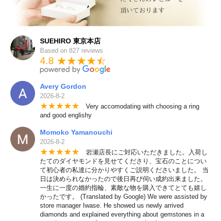
SUEHIRO 東京本店
Based on 827 reviews
4.8 ★★★★
★
☆
Avery Gordon
2026-8-2
★
★
★
★
★
Very accomodating with choosing a ring
and good englishy
Momoko Yamanouchi
2026-8-2
★
★
★
★
★
岩瀬店長にご対応いただきました。入荷し
たてのダイヤモンドを見せてくださり、宝石のことについ
て初心者の私達に分かりやすくご説明くださいました。 当
日は決められなかったので後日再び伺い成約出来ました。
一生に一度の婚約指輪、素敵な物を購入できてとても嬉し
かったです。 (Translated by Google) We were assisted by
store manager Iwase. He showed us newly arrived
diamonds and explained everything about gemstones in a