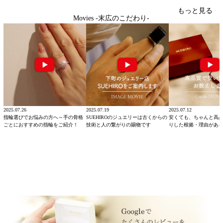
もっと見る
Movies -末広のこだわり-
2025.07.26
2025.07.19
2025.07.12
指輪選びでお悩みの方へ～手の骨格
SUEHIROのジュエリーは古くからの
安くても、ちゃんと高
ごとにおすすめの指輪をご紹介！
技術と人の繋がりの賜物です
りした根拠・理由があ