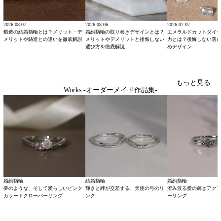
2026.08.07
2026.08.06
2026.07.07
鍛造の結婚指輪とは？メリット・デ
婚約指輪の取り巻きデザインとは？
エメラルドカットダイ
メリットや鋳造との違いを徹底解説
メリットやデメリットと後悔しない
力とは？後悔しない選
選び方を徹底解説
めデザイン
もっと見る
Works -オーダーメイド作品集-
婚約指輪
結婚指輪
婚約指輪
夢のような、そして愛らしいピンク
輝きと絆が交差する、天使の弓のリ
澄み渡る愛の輝きアク
カラードクローバーリング
ング
ーリング