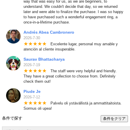
way that was easy for us, as we are beginners, to
understand. We couldn't decide that day, so we returned
later and were able to finalize the purchase. I was so happy
to have purchased such a wonderful engagement ring, a
once-in-a-lifetime purchase.
Andrés Abea Cambronero
2026-7-30
★
★
★
★
★
Excelente lugar, personal muy amable y
atención al cliente insuperable.
Saurav Bhattacharya
2026-7-19
★
★
★
★
★
The staff were very helpful and friendly.
They have a great collection to choose from. Definitely
check them out!
Piude Je
2026-7-12
★
★
★
★
★
Palvelu oli ystävällistä ja ammattitaitoista.
Sormus oli upea!
条件で探す
条件をクリア