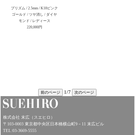
プリズム / 2.5mm / K18ピンク
ゴールド / ツヤ消し / ダイヤ
モンド / レディース
220,000円
1
/
7
前のページ
次のページ
株式会社 末広（スエヒロ）
〒103-0003 東京都中央区日本橋横山町9－11 末広ビル
TEL:03-3669-5555