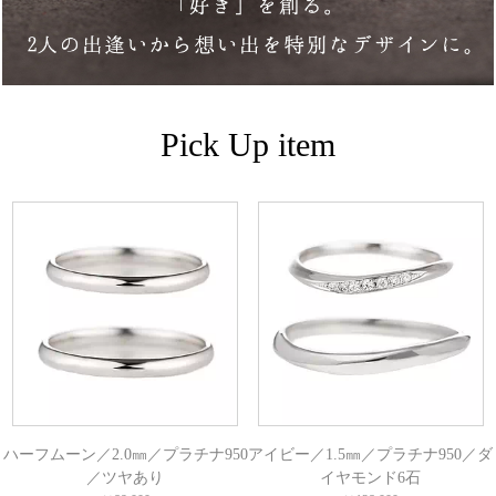
Pick Up item
ハーフムーン／2.0㎜／プラチナ950
アイビー／1.5㎜／プラチナ950／ダ
／ツヤあり
イヤモンド6石