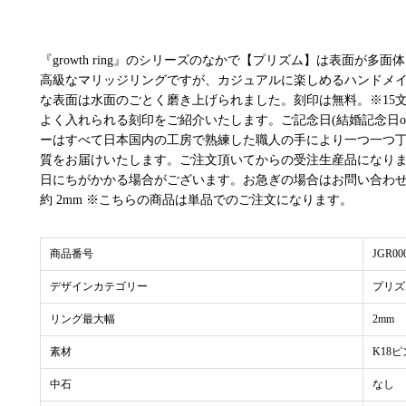
『growth ring』のシリーズのなかで【プリズム】は表面が
高級なマリッジリングですが、カジュアルに楽しめるハンドメ
な表面は水面のごとく磨き上げられました。刻印は無料。※15文字
よく入れられる刻印をご紹介いたします。ご記念日(結婚記念日orご入籍日)
ーはすべて日本国内の工房で熟練した職人の手により一つ一つ
質をお届けいたします。ご注文頂いてからの受注生産品になりま
日にちがかかる場合がございます。お急ぎの場合はお問い合わせ
約 2mm ※こちらの商品は単品でのご注文になります。
商品番号
JGR00
デザインカテゴリー
プリズ
リング最大幅
2mm
素材
K18
中石
なし