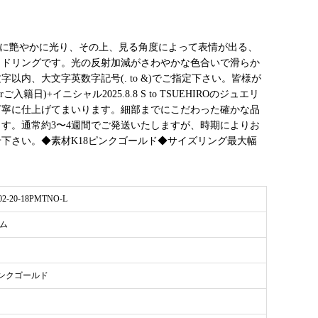
多面体に艶やかに光り、その上、見る角度によって表情が出る、
イドリングです。光の反射加減がさわやかな色合いで滑らか
以内、大文字英数字記号(. to &)でご指定下さい。皆様が
+イニシャル2025.8.8 S to TSUEHIROのジュエリ
丁寧に仕上げてまいります。細部までにこだわった確かな品
す。通常約3〜4週間でご発送いたしますが、時期によりお
下さい。◆素材K18ピンクゴールド◆サイズリング最大幅
02-20-18PMTNO-L
ム
ピンクゴールド