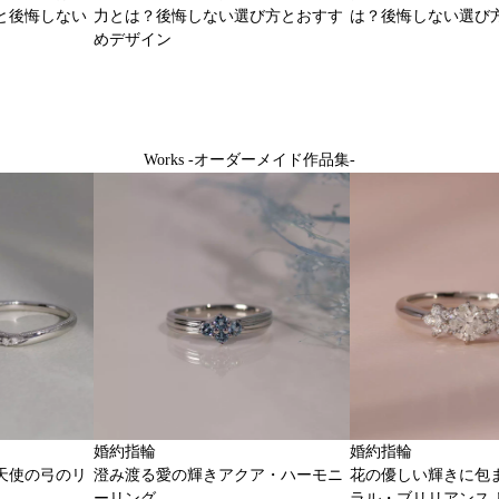
と後悔しない
力とは？後悔しない選び方とおすす
は？後悔しない選び
めデザイン
Works -オーダーメイド作品集-
婚約指輪
婚約指輪
天使の弓のリ
澄み渡る愛の輝きアクア・ハーモニ
花の優しい輝きに包
ーリング
ラル・ブリリアンス 