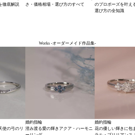
を徹底解説
さ・価格相場・選び方のすべて
のプロポーズを叶え
選び方の全知識
Works -オーダーメイド作品集-
婚約指輪
婚約指輪
天使の弓のリ
澄み渡る愛の輝きアクア・ハーモニ
花の優しい輝きに包
ーリング
ラル・ブリリアンス 