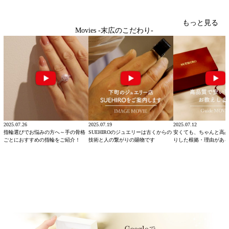
もっと見る
Movies -末広のこだわり-
2025.07.26
2025.07.19
2025.07.12
指輪選びでお悩みの方へ～手の骨格
SUEHIROのジュエリーは古くからの
安くても、ちゃんと高
ごとにおすすめの指輪をご紹介！
技術と人の繋がりの賜物です
りした根拠・理由があ