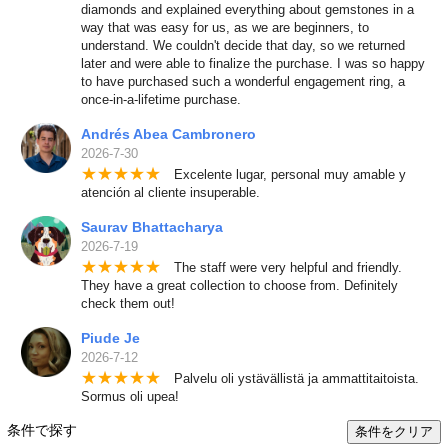
diamonds and explained everything about gemstones in a
way that was easy for us, as we are beginners, to
understand. We couldn't decide that day, so we returned
later and were able to finalize the purchase. I was so happy
to have purchased such a wonderful engagement ring, a
once-in-a-lifetime purchase.
Andrés Abea Cambronero
2026-7-30
★
★
★
★
★
Excelente lugar, personal muy amable y
atención al cliente insuperable.
Saurav Bhattacharya
2026-7-19
★
★
★
★
★
The staff were very helpful and friendly.
They have a great collection to choose from. Definitely
check them out!
Piude Je
2026-7-12
★
★
★
★
★
Palvelu oli ystävällistä ja ammattitaitoista.
Sormus oli upea!
条件で探す
条件をクリア