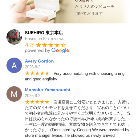
SUEHIRO 東京本店
Based on 827 reviews
4.8 ★★★★
★
☆
Avery Gordon
2026-8-2
★
★
★
★
★
Very accomodating with choosing a ring
and good englishy
Momoko Yamanouchi
2026-8-2
★
★
★
★
★
岩瀬店長にご対応いただきました。入荷し
たてのダイヤモンドを見せてくださり、宝石のことについ
て初心者の私達に分かりやすくご説明くださいました。 当
日は決められなかったので後日再び伺い成約出来ました。
一生に一度の婚約指輪、素敵な物を購入できてとても嬉し
かったです。 (Translated by Google) We were assisted by
store manager Iwase. He showed us newly arrived