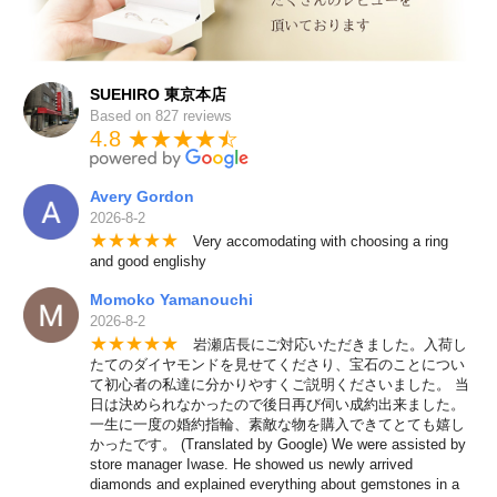
SUEHIRO 東京本店
Based on 827 reviews
4.8 ★★★★
★
☆
Avery Gordon
2026-8-2
★
★
★
★
★
Very accomodating with choosing a ring
and good englishy
Momoko Yamanouchi
2026-8-2
★
★
★
★
★
岩瀬店長にご対応いただきました。入荷し
たてのダイヤモンドを見せてくださり、宝石のことについ
て初心者の私達に分かりやすくご説明くださいました。 当
日は決められなかったので後日再び伺い成約出来ました。
一生に一度の婚約指輪、素敵な物を購入できてとても嬉し
かったです。 (Translated by Google) We were assisted by
store manager Iwase. He showed us newly arrived
diamonds and explained everything about gemstones in a