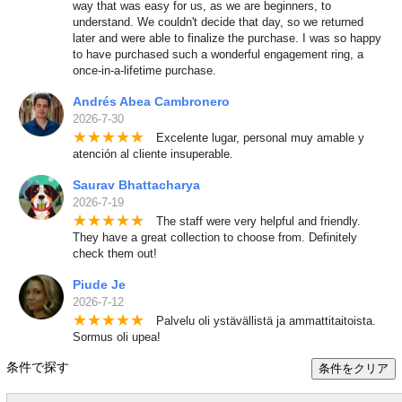
way that was easy for us, as we are beginners, to
understand. We couldn't decide that day, so we returned
later and were able to finalize the purchase. I was so happy
to have purchased such a wonderful engagement ring, a
once-in-a-lifetime purchase.
Andrés Abea Cambronero
2026-7-30
★
★
★
★
★
Excelente lugar, personal muy amable y
atención al cliente insuperable.
Saurav Bhattacharya
2026-7-19
★
★
★
★
★
The staff were very helpful and friendly.
They have a great collection to choose from. Definitely
check them out!
Piude Je
2026-7-12
★
★
★
★
★
Palvelu oli ystävällistä ja ammattitaitoista.
Sormus oli upea!
条件で探す
条件をクリア