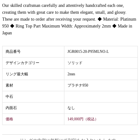
Our skilled craftsman carefully and attentively handcrafted each one,
creating them with great care to make them elegant, small, and glossy.
These are made to order after receiving your request. ◆ Material: Platinum
950 ◆ Ring Top Part Maximum Width: Approximately 2mm ◆ Made in
Japan
商品番号
JGR0015-20-P95MLNO-L
デザインカテゴリー
ソリッド
リング最大幅
2mm
素材
プラチナ950
中石
内面石
なし
価格
149,000円（税込）