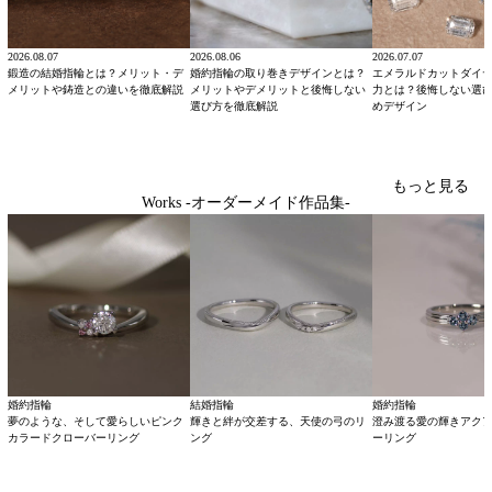
2026.08.07
2026.08.06
2026.07.07
鍛造の結婚指輪とは？メリット・デ
婚約指輪の取り巻きデザインとは？
エメラルドカットダイ
メリットや鋳造との違いを徹底解説
メリットやデメリットと後悔しない
力とは？後悔しない選
選び方を徹底解説
めデザイン
もっと見る
Works -オーダーメイド作品集-
婚約指輪
結婚指輪
婚約指輪
夢のような、そして愛らしいピンク
輝きと絆が交差する、天使の弓のリ
澄み渡る愛の輝きアク
カラードクローバーリング
ング
ーリング