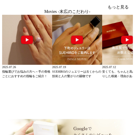
もっと見る
Movies -末広のこだわり-
2025.07.26
2025.07.19
2025.07.12
指輪選びでお悩みの方へ～手の骨格
SUEHIROのジュエリーは古くからの
安くても、ちゃんと高
ごとにおすすめの指輪をご紹介！
技術と人の繋がりの賜物です
りした根拠・理由があ