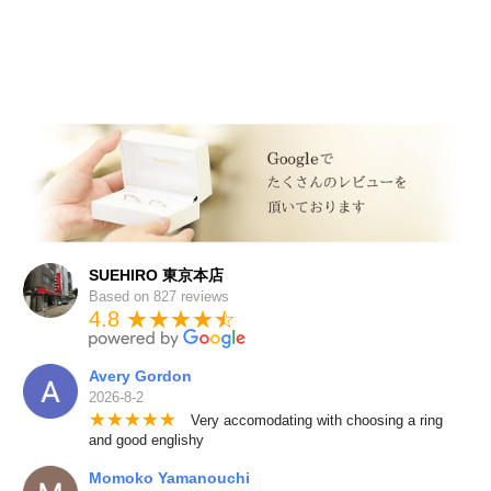
SUEHIRO 東京本店
Based on 827 reviews
4.8 ★★★★
★
☆
Avery Gordon
2026-8-2
★
★
★
★
★
Very accomodating with choosing a ring
and good englishy
Momoko Yamanouchi