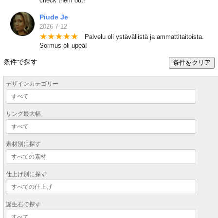
check them out!
Piude Je
2026-7-12
★
★
★
★
★
Palvelu oli ystävällistä ja ammattitaitoista.
Sormus oli upea!
条件で探す
条件をクリア
デザインカテゴリー
リング最大幅
素材別に探す
仕上げ別に探す
誕生石で探す