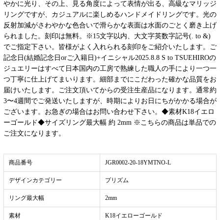
やかに光り、その上、見る角度によって表情が出る、高級なマリッジ
リングですが、カジュアルに楽しめるハンドメイドリングです。光の
反射加減がさわやかな色合いで滑らかな表面は水面のごとく磨き上げ
られました。刻印は無料。※15文字以内、大文字英数字記号(. to &)
でご指定下さい。皆様がよく入れられる刻印をご紹介いたします。ご
記念日(結婚記念日orご入籍日)+イニシャル2025.8.8 S to TSUEHIROの
ジュエリーはすべて日本国内の工房で熟練した職人の手により一つ一
つ丁寧に仕上げてまいります。細部までにこだわった確かな品質をお
届けいたします。ご注文頂いてからの受注生産品になります。通常約
3〜4週間でご発送いたしますが、時期によりお日にちがかかる場合が
ございます。お急ぎの場合はお問い合わせ下さい。◆素材K18イエロ
ーゴールド◆サイズリング最大幅 約 2mm ※こちらの商品は単品での
ご注文になります。
商品番号
JGR0002-20-18YMTNO-L
デザインカテゴリー
プリズム
リング最大幅
2mm
素材
K18イエローゴールド