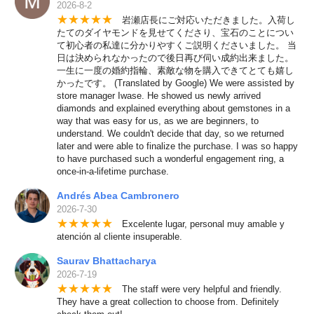
2026-8-2
★
★
★
★
★
岩瀬店長にご対応いただきました。入荷し
たてのダイヤモンドを見せてくださり、宝石のことについ
て初心者の私達に分かりやすくご説明くださいました。 当
日は決められなかったので後日再び伺い成約出来ました。
一生に一度の婚約指輪、素敵な物を購入できてとても嬉し
かったです。 (Translated by Google) We were assisted by
store manager Iwase. He showed us newly arrived
diamonds and explained everything about gemstones in a
way that was easy for us, as we are beginners, to
understand. We couldn't decide that day, so we returned
later and were able to finalize the purchase. I was so happy
to have purchased such a wonderful engagement ring, a
once-in-a-lifetime purchase.
Andrés Abea Cambronero
2026-7-30
★
★
★
★
★
Excelente lugar, personal muy amable y
atención al cliente insuperable.
Saurav Bhattacharya
2026-7-19
★
★
★
★
★
The staff were very helpful and friendly.
They have a great collection to choose from. Definitely