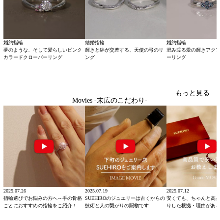
婚約指輪
結婚指輪
婚約指輪
夢のような、そして愛らしいピンク
輝きと絆が交差する、天使の弓のリ
澄み渡る愛の輝きアク
カラードクローバーリング
ング
ーリング
もっと見る
Movies -末広のこだわり-
2025.07.26
2025.07.19
2025.07.12
指輪選びでお悩みの方へ～手の骨格
SUEHIROのジュエリーは古くからの
安くても、ちゃんと高
ごとにおすすめの指輪をご紹介！
技術と人の繋がりの賜物です
りした根拠・理由があ