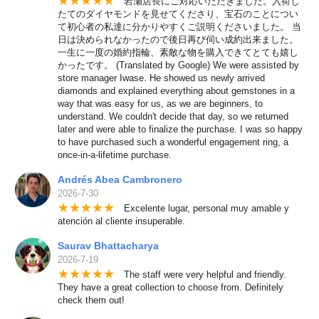
★
★
★
★
★
岩瀬店長にご対応いただきました。入荷し
たてのダイヤモンドを見せてくださり、宝石のことについ
て初心者の私達に分かりやすくご説明くださいました。 当
日は決められなかったので後日再び伺い成約出来ました。
一生に一度の婚約指輪、素敵な物を購入できてとても嬉し
かったです。 (Translated by Google) We were assisted by
store manager Iwase. He showed us newly arrived
diamonds and explained everything about gemstones in a
way that was easy for us, as we are beginners, to
understand. We couldn't decide that day, so we returned
later and were able to finalize the purchase. I was so happy
to have purchased such a wonderful engagement ring, a
once-in-a-lifetime purchase.
Andrés Abea Cambronero
2026-7-30
★
★
★
★
★
Excelente lugar, personal muy amable y
atención al cliente insuperable.
Saurav Bhattacharya
2026-7-19
★
★
★
★
★
The staff were very helpful and friendly.
They have a great collection to choose from. Definitely
check them out!