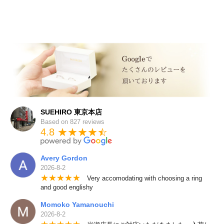
SUEHIRO 東京本店
Based on 827 reviews
4.8 ★★★★
★
☆
Avery Gordon
2026-8-2
★
★
★
★
★
Very accomodating with choosing a ring
and good englishy
Momoko Yamanouchi
2026-8-2