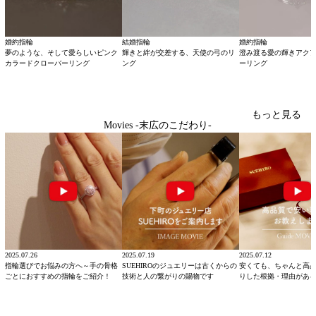
婚約指輪
結婚指輪
婚約指輪
夢のような、そして愛らしいピンク
輝きと絆が交差する、天使の弓のリ
澄み渡る愛の輝きアク
カラードクローバーリング
ング
ーリング
もっと見る
Movies -末広のこだわり-
2025.07.26
2025.07.19
2025.07.12
指輪選びでお悩みの方へ～手の骨格
SUEHIROのジュエリーは古くからの
安くても、ちゃんと高
ごとにおすすめの指輪をご紹介！
技術と人の繋がりの賜物です
りした根拠・理由があ