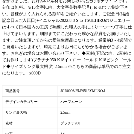
をかけました。お好みの2素材をお楽しみいただけるデザインです。
刻印は無料。※15文字以内、大文字英数字記号(. to &)でご指定下さ
い。皆様がよく入れられる刻印をご紹介いたします。ご記念日(結婚
記念日orご入籍日)+イニシャル2022.8.8 S to TSUEHIROのジュエリー
はすべて日本国内の工房で熟練した職人の手により一つ一つ丁寧に仕
上げてまいります。細部までにこだわった確かな品質をお届けいたし
ます。ご注文頂いてからの受注生産品になります。通常約3～4週間で
ご発送いたしますが、時期によりお日にちがかかる場合がございま
す。お急ぎの場合はお問い合わせ下さい。◆素材(下記の内、2素材に
てお作りします)プラチナ950 K18イエローゴールド K18ピンクゴール
ド◆サイズリング最大幅 約 2.5mm ※こちらの商品は単品でのご注文
になります。_x000D_
商品番号
JGR0006-25-P9518YMLNO-L
デザインカテゴリー
ハーフムーン
リング最大幅
2.5mm
素材
プラチナ950