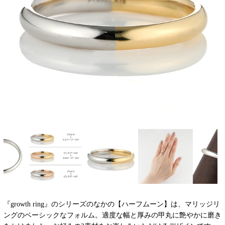
『growth ring』のシリーズのなかの【ハーフムーン】は、マリッジリ
ングのベーシックなフォルム。適度な幅と厚みの甲丸に艶やかに磨き