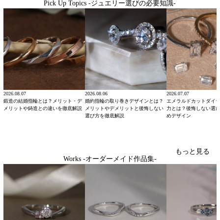
Pick Up Topics -ジュエリー選びの必要知識-
2026.08.07
2026.08.06
2026.07.07
鍛造の結婚指輪とは？メリット・デ
婚約指輪の取り巻きデザインとは？
エメラルドカットダイ
メリットや鋳造との違いを徹底解説
メリットやデメリットと後悔しない
力とは？後悔しない選
選び方を徹底解説
めデザイン
もっと見る
Works -オーダーメイド作品集-