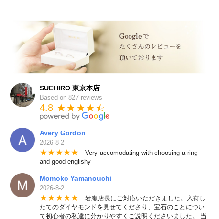
SUEHIRO 東京本店
Based on 827 reviews
4.8 ★★★★
★
☆
Avery Gordon
2026-8-2
★
★
★
★
★
Very accomodating with choosing a ring
and good englishy
Momoko Yamanouchi
2026-8-2
★
★
★
★
★
岩瀬店長にご対応いただきました。入荷し
たてのダイヤモンドを見せてくださり、宝石のことについ
て初心者の私達に分かりやすくご説明くださいました。 当