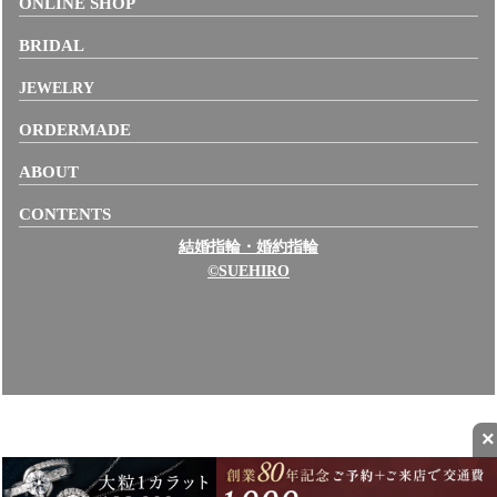
ONLINE SHOP
BRIDAL
JEWELRY
ORDERMADE
ABOUT
CONTENTS
結婚指輪・婚約指輪
©SUEHIRO
×