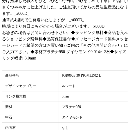
分は熟練した職人がひとつひとつ手作りで心をこめて丁寧に上品に小
さくつややかに仕上げました。ご注文頂いてからの受注生産品になり
ます。_x000D_
通常約4週間でご発送いたしますが、_x000D_
時期によりお日にちがかかる場合がございます。_x000D_
お急ぎの場合はお問い合わせ下さい。◆ラッピング無料◆商品を入れ
るショッピング袋無料◆品質保証書付◆メッセージカード無料メッセ
ージカードご希望の方はお買い物カゴ内の「その他お問い合わせ」に
ご入力下さい。◆素材プラチナ950 ダイヤモンド0.014ct 2石◆サイズ
リング幅 約 3.0mm
商品番号
JGR0005-30-P95MLD02-L
デザインカテゴリー
ルシード
リング最大幅
3mm
素材
プラチナ950
中石
ダイヤモンド
内面石
なし