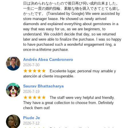
日は決められなかったので後日再び伺い成約出来ました。
一生に一度の婚約指輪、素敵な物を購入できてとても嬉し
かったです。 (Translated by Google) We were assisted by
store manager Iwase. He showed us newly arrived
diamonds and explained everything about gemstones in a
way that was easy for us, as we are beginners, to
understand. We couldn't decide that day, so we returned
later and were able to finalize the purchase. I was so happy
to have purchased such a wonderful engagement ring, a
once-in-a-lifetime purchase.
Andrés Abea Cambronero
2026-7-30
★
★
★
★
★
Excelente lugar, personal muy amable y
atención al cliente insuperable.
Saurav Bhattacharya
2026-7-19
★
★
★
★
★
The staff were very helpful and friendly.
They have a great collection to choose from. Definitely
check them out!
Piude Je
2026-7-12