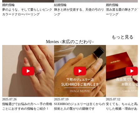
婚約指輪
結婚指輪
婚約指輪
夢のような、そして愛らしいピンク
輝きと絆が交差する、天使の弓のリ
澄み渡る愛の輝きアク
カラードクローバーリング
ング
ーリング
もっと見る
Movies -末広のこだわり-
2025.07.26
2025.07.19
2025.07.12
指輪選びでお悩みの方へ～手の骨格
SUEHIROのジュエリーは古くからの
安くても、ちゃんと高
ごとにおすすめの指輪をご紹介！
技術と人の繋がりの賜物です
りした根拠・理由があ