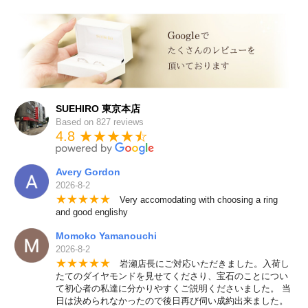
SUEHIRO 東京本店
Based on 827 reviews
4.8 ★★★★
★
☆
Avery Gordon
2026-8-2
★
★
★
★
★
Very accomodating with choosing a ring
and good englishy
Momoko Yamanouchi
2026-8-2
★
★
★
★
★
岩瀬店長にご対応いただきました。入荷し
たてのダイヤモンドを見せてくださり、宝石のことについ
て初心者の私達に分かりやすくご説明くださいました。 当
日は決められなかったので後日再び伺い成約出来ました。