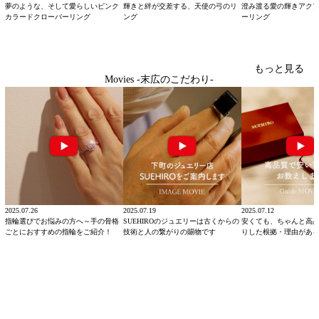
夢のような、そして愛らしいピンク
輝きと絆が交差する、天使の弓のリ
澄み渡る愛の輝きアク
カラードクローバーリング
ング
ーリング
もっと見る
Movies -末広のこだわり-
2025.07.26
2025.07.19
2025.07.12
指輪選びでお悩みの方へ～手の骨格
SUEHIROのジュエリーは古くからの
安くても、ちゃんと高
ごとにおすすめの指輪をご紹介！
技術と人の繋がりの賜物です
りした根拠・理由があ