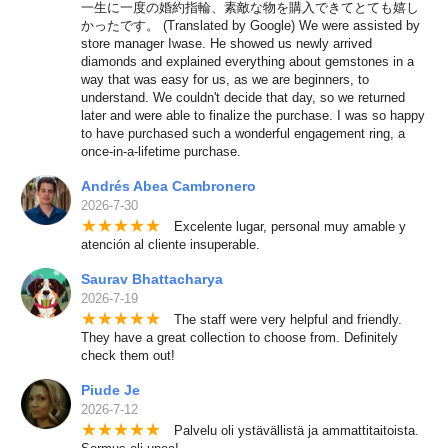
一生に一度の婚約指輪、素敵な物を購入できてとても嬉し
かったです。 (Translated by Google) We were assisted by
store manager Iwase. He showed us newly arrived
diamonds and explained everything about gemstones in a
way that was easy for us, as we are beginners, to
understand. We couldn't decide that day, so we returned
later and were able to finalize the purchase. I was so happy
to have purchased such a wonderful engagement ring, a
once-in-a-lifetime purchase.
Andrés Abea Cambronero
2026-7-30
★
★
★
★
★
Excelente lugar, personal muy amable y
atención al cliente insuperable.
Saurav Bhattacharya
2026-7-19
★
★
★
★
★
The staff were very helpful and friendly.
They have a great collection to choose from. Definitely
check them out!
Piude Je
2026-7-12
★
★
★
★
★
Palvelu oli ystävällistä ja ammattitaitoista.