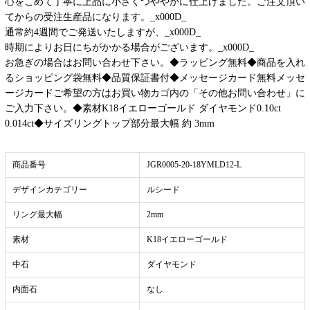
心をこめて丁寧に上品に小さくつややかに仕上げました。ご注文頂い
てからの受注生産品になります。_x000D_
通常約4週間でご発送いたしますが、_x000D_
時期によりお日にちがかかる場合がございます。_x000D_
お急ぎの場合はお問い合わせ下さい。◆ラッピング無料◆商品を入れ
るショッピング袋無料◆品質保証書付◆メッセージカード無料メッセ
ージカードご希望の方はお買い物カゴ内の「その他お問い合わせ」に
ご入力下さい。◆素材K18イエローゴールド ダイヤモンド0.10ct
0.014ct◆サイズリングトップ部分最大幅 約 3mm
商品番号
JGR0005-20-18YMLD12-L
デザインカテゴリー
ルシード
リング最大幅
2mm
素材
K18イエローゴールド
中石
ダイヤモンド
内面石
なし