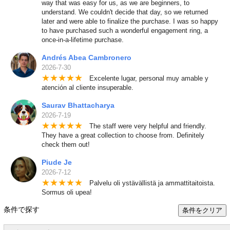
way that was easy for us, as we are beginners, to
understand. We couldn't decide that day, so we returned
later and were able to finalize the purchase. I was so happy
to have purchased such a wonderful engagement ring, a
once-in-a-lifetime purchase.
Andrés Abea Cambronero
2026-7-30
★
★
★
★
★
Excelente lugar, personal muy amable y
atención al cliente insuperable.
Saurav Bhattacharya
2026-7-19
★
★
★
★
★
The staff were very helpful and friendly.
They have a great collection to choose from. Definitely
check them out!
Piude Je
2026-7-12
★
★
★
★
★
Palvelu oli ystävällistä ja ammattitaitoista.
Sormus oli upea!
条件で探す
条件をクリア