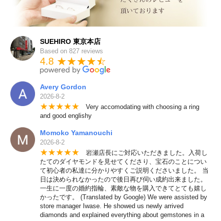
SUEHIRO 東京本店
Based on 827 reviews
4.8 ★★★★
★
☆
Avery Gordon
2026-8-2
★
★
★
★
★
Very accomodating with choosing a ring
and good englishy
Momoko Yamanouchi
2026-8-2
★
★
★
★
★
岩瀬店長にご対応いただきました。入荷し
たてのダイヤモンドを見せてくださり、宝石のことについ
て初心者の私達に分かりやすくご説明くださいました。 当
日は決められなかったので後日再び伺い成約出来ました。
一生に一度の婚約指輪、素敵な物を購入できてとても嬉し
かったです。 (Translated by Google) We were assisted by
store manager Iwase. He showed us newly arrived
diamonds and explained everything about gemstones in a