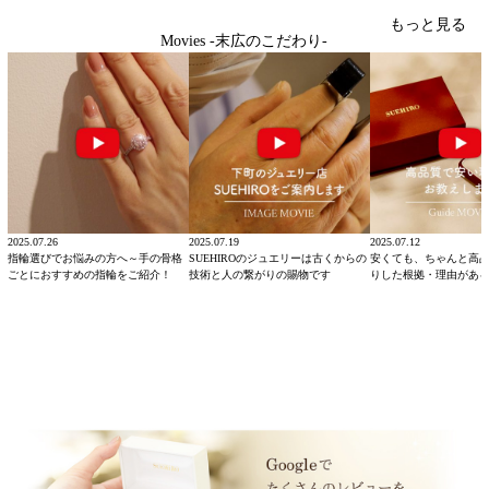
もっと見る
Movies -末広のこだわり-
2025.07.26
2025.07.19
2025.07.12
指輪選びでお悩みの方へ～手の骨格
SUEHIROのジュエリーは古くからの
安くても、ちゃんと高
ごとにおすすめの指輪をご紹介！
技術と人の繋がりの賜物です
りした根拠・理由があ