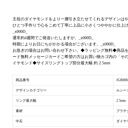
主役のダイヤモンドをより一層引き立たせてくれるデザインは
ひとつ手作りで心をこめて丁寧に上品に小さくつややかに仕上
_x000D_
通常約4週間でご発送いたしますが、_x000D_
時期によりお日にちがかかる場合がございます。_x000D_
お急ぎの場合はお問い合わせ下さい。◆ラッピング無料◆商品
ード無料メッセージカードご希望の方はお買い物カゴ内の「その他
イヤモンド◆サイズリングトップ部分最大幅 約 2.5mm
商品番号
JGR000
デザインカテゴリー
ルシー
リング最大幅
2.5mm
素材
プラチナ
中石
ダイヤ