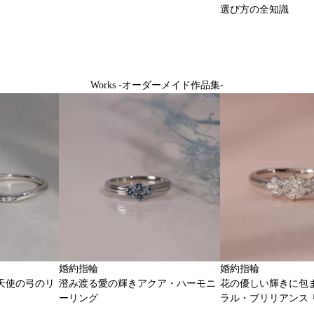
選び方の全知識
Works -オーダーメイド作品集-
婚約指輪
婚約指輪
天使の弓のリ
澄み渡る愛の輝きアクア・ハーモニ
花の優しい輝きに包
ーリング
ラル・ブリリアンス 