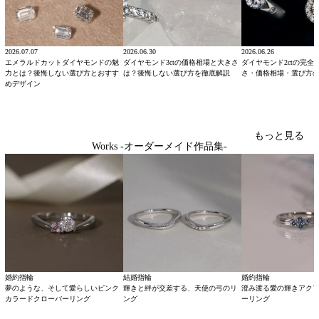
2026.07.07
2026.06.30
2026.06.26
エメラルドカットダイヤモンドの魅
ダイヤモンド3ctの価格相場と大きさ
ダイヤモンド2ctの完全
力とは？後悔しない選び方とおすす
は？後悔しない選び方を徹底解説
さ・価格相場・選び方
めデザイン
もっと見る
Works -オーダーメイド作品集-
婚約指輪
結婚指輪
婚約指輪
夢のような、そして愛らしいピンク
輝きと絆が交差する、天使の弓のリ
澄み渡る愛の輝きアク
カラードクローバーリング
ング
ーリング