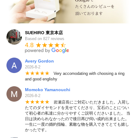
SUEHIRO 東京本店
Based on 827 reviews
4.8 ★★★★
★
☆
Avery Gordon
2026-8-2
★
★
★
★
★
Very accomodating with choosing a ring
and good englishy
Momoko Yamanouchi
2026-8-2
★
★
★
★
★
岩瀬店長にご対応いただきました。入荷し
たてのダイヤモンドを見せてくださり、宝石のことについ
て初心者の私達に分かりやすくご説明くださいました。 当
日は決められなかったので後日再び伺い成約出来ました。
一生に一度の婚約指輪、素敵な物を購入できてとても嬉し
かったです。