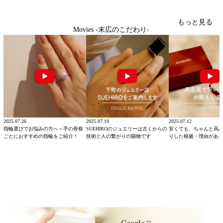
もっと見る
Movies -末広のこだわり-
2025.07.26
2025.07.19
2025.07.12
指輪選びでお悩みの方へ～手の骨格
SUEHIROのジュエリーは古くからの
安くても、ちゃんと高
ごとにおすすめの指輪をご紹介！
技術と人の繋がりの賜物です
りした根拠・理由があ