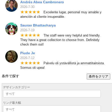
Andrés Abea Cambronero
2026-7-30
★
★
★
★
★
Excelente lugar, personal muy amable y
atención al cliente insuperable.
Saurav Bhattacharya
2026-7-19
★
★
★
★
★
The staff were very helpful and friendly.
They have a great collection to choose from. Definitely
check them out!
Piude Je
2026-7-12
★
★
★
★
★
Palvelu oli ystävällistä ja ammattitaitoista.
Sormus oli upea!
条件で探す
条件をクリア
デザインカテゴリー
リング最大幅