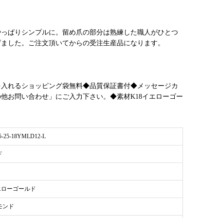
やっぱりシンプルに。留め爪の部分は熟練した職人がひとつ
げました。ご注文頂いてからの受注生産品になります。
を入れるショッピング袋無料◆品質保証書付◆メッセージカ
他お問い合わせ」にご入力下さい。◆素材K18イエローゴー
5-25-18YMLD12-L
ド
エローゴールド
モンド