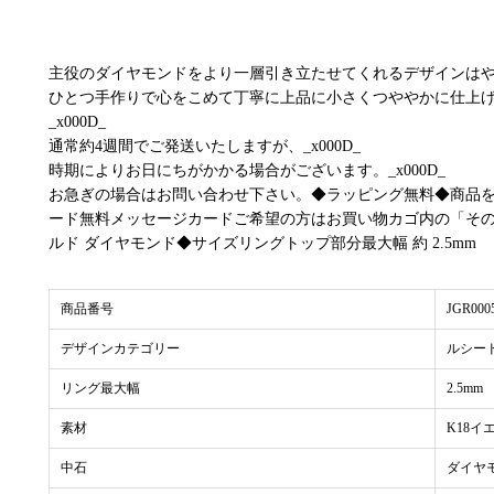
主役のダイヤモンドをより一層引き立たせてくれるデザインは
ひとつ手作りで心をこめて丁寧に上品に小さくつややかに仕上
_x000D_
通常約4週間でご発送いたしますが、_x000D_
時期によりお日にちがかかる場合がございます。_x000D_
お急ぎの場合はお問い合わせ下さい。◆ラッピング無料◆商品
ード無料メッセージカードご希望の方はお買い物カゴ内の「その
ルド ダイヤモンド◆サイズリングトップ部分最大幅 約 2.5mm
商品番号
JGR000
デザインカテゴリー
ルシー
リング最大幅
2.5mm
素材
K18イ
中石
ダイヤ