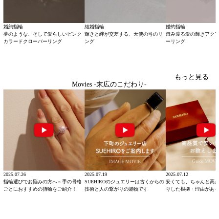
婚約指輪
結婚指輪
婚約指輪
夢のような、そして愛らしいピンク
輝きと絆が交差する、天使の弓のリ
澄み渡る愛の輝きアク
カラードクローバーリング
ング
ーリング
もっと見る
Movies -末広のこだわり-
2025.07.26
2025.07.19
2025.07.12
指輪選びでお悩みの方へ～手の骨格
SUEHIROのジュエリーは古くからの
安くても、ちゃんと高
ごとにおすすめの指輪をご紹介！
技術と人の繋がりの賜物です
りした根拠・理由があ