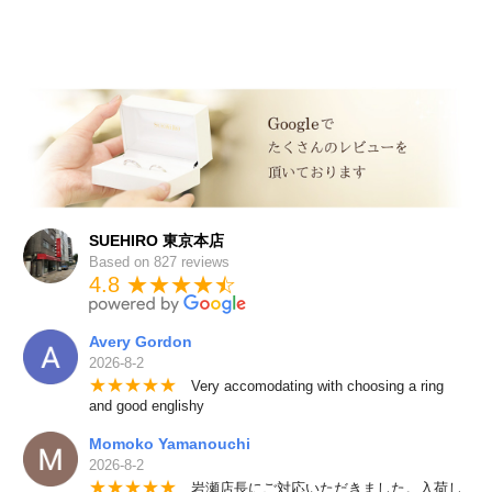
SUEHIRO 東京本店
Based on 827 reviews
4.8 ★★★★
★
☆
Avery Gordon
2026-8-2
★
★
★
★
★
Very accomodating with choosing a ring
and good englishy
Momoko Yamanouchi
2026-8-2
★
★
★
★
★
岩瀬店長にご対応いただきました。入荷し