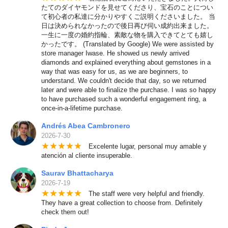
たてのダイヤモンドを見せてくださり、宝石のことについ
て初心者の私達に分かりやすくご説明くださいました。 当
日は決められなかったので後日再び伺い成約出来ました。
一生に一度の婚約指輪、素敵な物を購入できてとても嬉し
かったです。 (Translated by Google) We were assisted by
store manager Iwase. He showed us newly arrived
diamonds and explained everything about gemstones in a
way that was easy for us, as we are beginners, to
understand. We couldn't decide that day, so we returned
later and were able to finalize the purchase. I was so happy
to have purchased such a wonderful engagement ring, a
once-in-a-lifetime purchase.
Andrés Abea Cambronero
2026-7-30
★
★
★
★
★
Excelente lugar, personal muy amable y
atención al cliente insuperable.
Saurav Bhattacharya
2026-7-19
★
★
★
★
★
The staff were very helpful and friendly.
They have a great collection to choose from. Definitely
check them out!