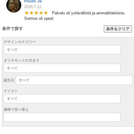
Piude Je
2026-7-12
★
★
★
★
★
Palvelu oli ystävällistä ja ammattitaitoista.
Sormus oli upea!
条件で探す
条件をクリア
デザインカテゴリー
ダイヤモンドの大きさ
誕生石
テイスト
価格で並べ替え