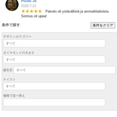
Piude Je
2026-7-12
★
★
★
★
★
Palvelu oli ystävällistä ja ammattitaitoista.
Sormus oli upea!
条件で探す
条件をクリア
デザインカテゴリー
ダイヤモンドの大きさ
誕生石
テイスト
価格で並べ替え