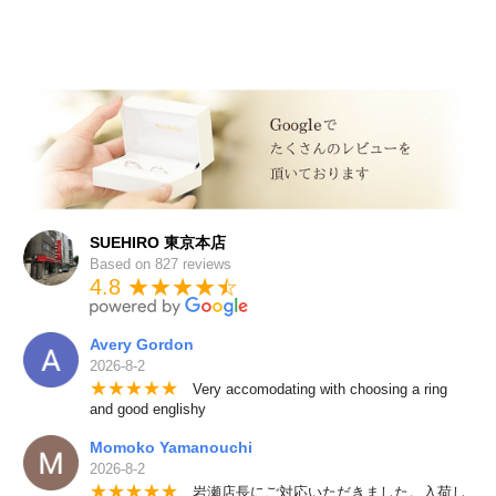
SUEHIRO 東京本店
Based on 827 reviews
4.8 ★★★★
★
☆
Avery Gordon
2026-8-2
★
★
★
★
★
Very accomodating with choosing a ring
and good englishy
Momoko Yamanouchi
2026-8-2
★
★
★
★
★
岩瀬店長にご対応いただきました。入荷し