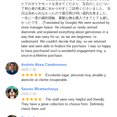
たてのダイヤモンドを見せてくださり、宝石のことについ
て初心者の私達に分かりやすくご説明くださいました。 当
日は決められなかったので後日再び伺い成約出来ました。
一生に一度の婚約指輪、素敵な物を購入できてとても嬉し
かったです。 (Translated by Google) We were assisted by
store manager Iwase. He showed us newly arrived
diamonds and explained everything about gemstones in a
way that was easy for us, as we are beginners, to
understand. We couldn't decide that day, so we returned
later and were able to finalize the purchase. I was so happy
to have purchased such a wonderful engagement ring, a
once-in-a-lifetime purchase.
Andrés Abea Cambronero
2026-7-30
★
★
★
★
★
Excelente lugar, personal muy amable y
atención al cliente insuperable.
Saurav Bhattacharya
2026-7-19
★
★
★
★
★
The staff were very helpful and friendly.
They have a great collection to choose from. Definitely
check them out!