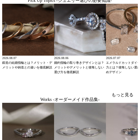
Pick Up Topics -ジュエリー選びの必要知識-
2026.08.07
2026.08.06
2026.07.07
鍛造の結婚指輪とは？メリット・デ
婚約指輪の取り巻きデザインとは？
エメラルドカットダイ
メリットや鋳造との違いを徹底解説
メリットやデメリットと後悔しない
力とは？後悔しない選
選び方を徹底解説
めデザイン
もっと見る
Works -オーダーメイド作品集-