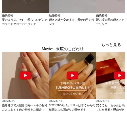
婚約指輪
結婚指輪
婚約指輪
夢のような、そして愛らしいピンク
輝きと絆が交差する、天使の弓のリ
澄み渡る愛の輝きアク
カラードクローバーリング
ング
ーリング
もっと見る
Movies -末広のこだわり-
2025.07.26
2025.07.19
2025.07.12
指輪選びでお悩みの方へ～手の骨格
SUEHIROのジュエリーは古くからの
安くても、ちゃんと高
ごとにおすすめの指輪をご紹介！
技術と人の繋がりの賜物です
りした根拠・理由があ