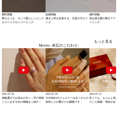
婚約指輪
結婚指輪
婚約指輪
夢のような、そして愛らしいピンク
輝きと絆が交差する、天使の弓のリ
澄み渡る愛の輝きアク
カラードクローバーリング
ング
ーリング
もっと見る
Movies -末広のこだわり-
2025.07.26
2025.07.19
2025.07.12
指輪選びでお悩みの方へ～手の骨格
SUEHIROのジュエリーは古くからの
安くても、ちゃんと高
ごとにおすすめの指輪をご紹介！
技術と人の繋がりの賜物です
りした根拠・理由があ