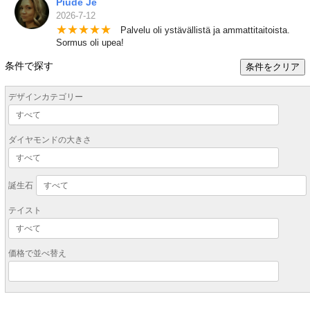
Piude Je
2026-7-12
★
★
★
★
★
Palvelu oli ystävällistä ja ammattitaitoista.
Sormus oli upea!
条件で探す
条件をクリア
デザインカテゴリー
ダイヤモンドの大きさ
誕生石
テイスト
価格で並べ替え