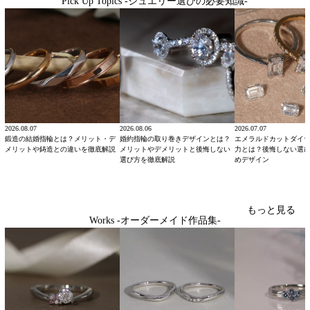
Pick Up Topics -ジュエリー選びの必要知識-
2026.08.07
2026.08.06
2026.07.07
鍛造の結婚指輪とは？メリット・デ
婚約指輪の取り巻きデザインとは？
エメラルドカットダイ
メリットや鋳造との違いを徹底解説
メリットやデメリットと後悔しない
力とは？後悔しない選
選び方を徹底解説
めデザイン
もっと見る
Works -オーダーメイド作品集-