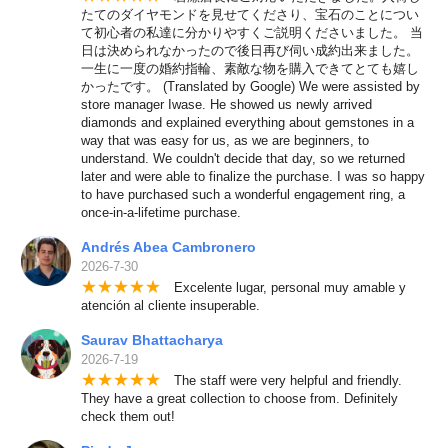
たてのダイヤモンドを見せてくださり、宝石のことについ
て初心者の私達に分かりやすくご説明くださいました。 当
日は決められなかったので後日再び伺い成約出来ました。
一生に一度の婚約指輪、素敵な物を購入できてとても嬉し
かったです。 (Translated by Google) We were assisted by
store manager Iwase. He showed us newly arrived
diamonds and explained everything about gemstones in a
way that was easy for us, as we are beginners, to
understand. We couldn't decide that day, so we returned
later and were able to finalize the purchase. I was so happy
to have purchased such a wonderful engagement ring, a
once-in-a-lifetime purchase.
Andrés Abea Cambronero
2026-7-30
★
★
★
★
★
Excelente lugar, personal muy amable y
atención al cliente insuperable.
Saurav Bhattacharya
2026-7-19
★
★
★
★
★
The staff were very helpful and friendly.
They have a great collection to choose from. Definitely
check them out!