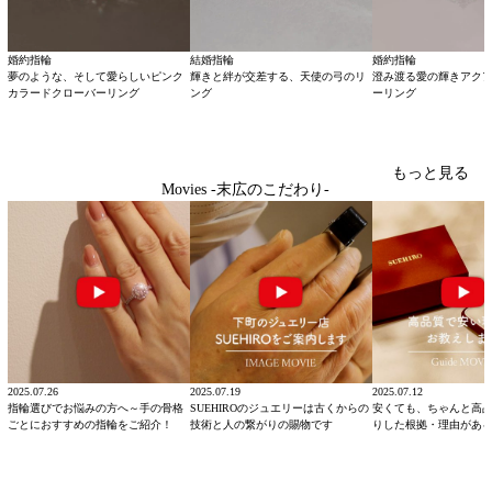
婚約指輪
結婚指輪
婚約指輪
夢のような、そして愛らしいピンク
輝きと絆が交差する、天使の弓のリ
澄み渡る愛の輝きアク
カラードクローバーリング
ング
ーリング
もっと見る
Movies -末広のこだわり-
2025.07.26
2025.07.19
2025.07.12
指輪選びでお悩みの方へ～手の骨格
SUEHIROのジュエリーは古くからの
安くても、ちゃんと高
ごとにおすすめの指輪をご紹介！
技術と人の繋がりの賜物です
りした根拠・理由があ