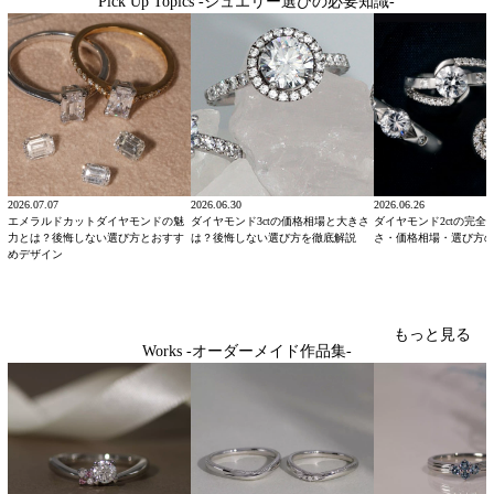
Pick Up Topics -ジュエリー選びの必要知識-
2026.07.07
2026.06.30
2026.06.26
エメラルドカットダイヤモンドの魅
ダイヤモンド3ctの価格相場と大きさ
ダイヤモンド2ctの完全
力とは？後悔しない選び方とおすす
は？後悔しない選び方を徹底解説
さ・価格相場・選び方
めデザイン
もっと見る
Works -オーダーメイド作品集-