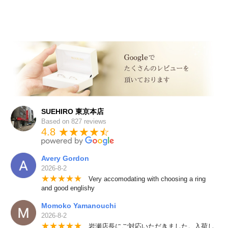
SUEHIRO 東京本店
Based on 827 reviews
4.8 ★★★★
★
☆
Avery Gordon
2026-8-2
★
★
★
★
★
Very accomodating with choosing a ring
and good englishy
Momoko Yamanouchi
2026-8-2
★
★
★
★
★
岩瀬店長にご対応いただきました。入荷し