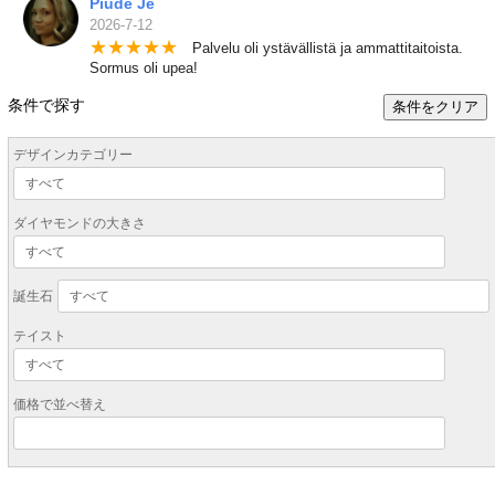
Piude Je
2026-7-12
★
★
★
★
★
Palvelu oli ystävällistä ja ammattitaitoista.
Sormus oli upea!
条件で探す
条件をクリア
デザインカテゴリー
ダイヤモンドの大きさ
誕生石
テイスト
価格で並べ替え