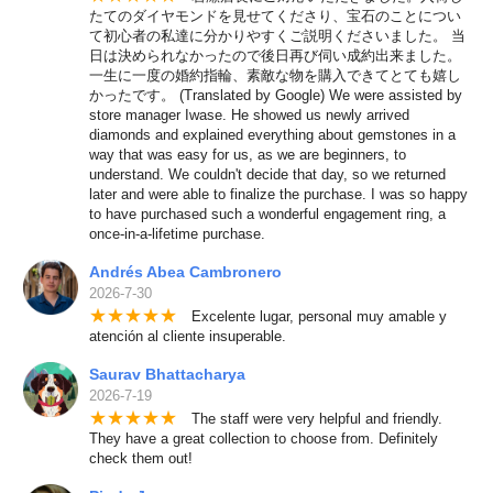
たてのダイヤモンドを見せてくださり、宝石のことについ
て初心者の私達に分かりやすくご説明くださいました。 当
日は決められなかったので後日再び伺い成約出来ました。
一生に一度の婚約指輪、素敵な物を購入できてとても嬉し
かったです。 (Translated by Google) We were assisted by
store manager Iwase. He showed us newly arrived
diamonds and explained everything about gemstones in a
way that was easy for us, as we are beginners, to
understand. We couldn't decide that day, so we returned
later and were able to finalize the purchase. I was so happy
to have purchased such a wonderful engagement ring, a
once-in-a-lifetime purchase.
Andrés Abea Cambronero
2026-7-30
★
★
★
★
★
Excelente lugar, personal muy amable y
atención al cliente insuperable.
Saurav Bhattacharya
2026-7-19
★
★
★
★
★
The staff were very helpful and friendly.
They have a great collection to choose from. Definitely
check them out!