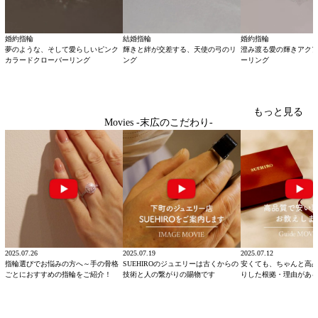
婚約指輪
結婚指輪
婚約指輪
夢のような、そして愛らしいピンク
輝きと絆が交差する、天使の弓のリ
澄み渡る愛の輝きアク
カラードクローバーリング
ング
ーリング
もっと見る
Movies -末広のこだわり-
2025.07.26
2025.07.19
2025.07.12
指輪選びでお悩みの方へ～手の骨格
SUEHIROのジュエリーは古くからの
安くても、ちゃんと高
ごとにおすすめの指輪をご紹介！
技術と人の繋がりの賜物です
りした根拠・理由があ