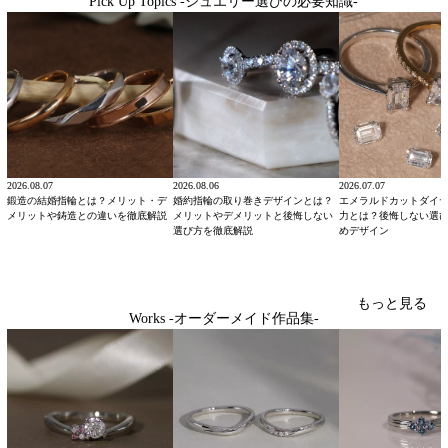
Pick Up Topics -ジュエリー選びの必要知識-
2026.08.07
2026.08.06
2026.07.07
鍛造の結婚指輪とは？メリット・デ
婚約指輪の取り巻きデザインとは？
エメラルドカットダイ
メリットや鋳造との違いを徹底解説
メリットやデメリットと後悔しない
力とは？後悔しない選
選び方を徹底解説
めデザイン
もっと見る
Works -オーダーメイド作品集-