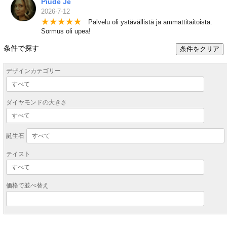
Piude Je
2026-7-12
★
★
★
★
★
Palvelu oli ystävällistä ja ammattitaitoista.
Sormus oli upea!
条件で探す
条件をクリア
デザインカテゴリー
ダイヤモンドの大きさ
誕生石
テイスト
価格で並べ替え