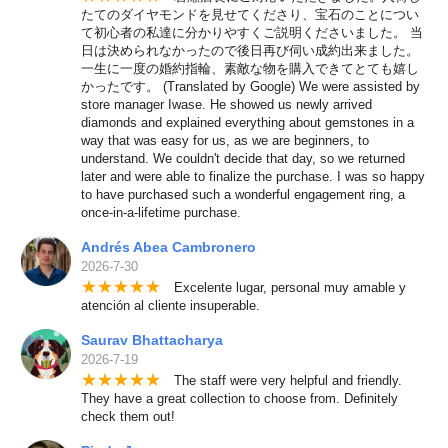
たてのダイヤモンドを見せてくださり、宝石のことについ
て初心者の私達に分かりやすくご説明くださいました。 当
日は決められなかったので後日再び伺い成約出来ました。
一生に一度の婚約指輪、素敵な物を購入できてとても嬉し
かったです。 (Translated by Google) We were assisted by
store manager Iwase. He showed us newly arrived
diamonds and explained everything about gemstones in a
way that was easy for us, as we are beginners, to
understand. We couldn't decide that day, so we returned
later and were able to finalize the purchase. I was so happy
to have purchased such a wonderful engagement ring, a
once-in-a-lifetime purchase.
Andrés Abea Cambronero
2026-7-30
★
★
★
★
★
Excelente lugar, personal muy amable y
atención al cliente insuperable.
Saurav Bhattacharya
2026-7-19
★
★
★
★
★
The staff were very helpful and friendly.
They have a great collection to choose from. Definitely
check them out!