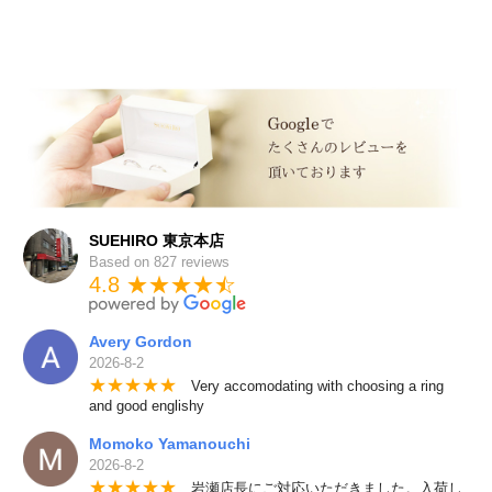
SUEHIRO 東京本店
Based on 827 reviews
4.8 ★★★★
★
☆
Avery Gordon
2026-8-2
★
★
★
★
★
Very accomodating with choosing a ring
and good englishy
Momoko Yamanouchi
2026-8-2
★
★
★
★
★
岩瀬店長にご対応いただきました。入荷し