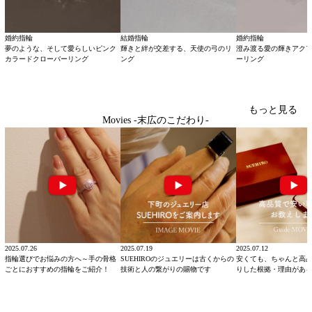
婚約指輪
結婚指輪
婚約指輪
夢のような、そして愛らしいピンク
輝きと絆が交差する、天使の弓のリ
澄み渡る愛の輝きアク
カラードクローバーリング
ング
ーリング
もっと見る
Movies -末広のこだわり-
2025.07.26
2025.07.19
2025.07.12
指輪選びでお悩みの方へ～手の骨格
SUEHIROのジュエリーは古くからの
安くても、ちゃんと高
ごとにおすすめの指輪をご紹介！
技術と人の繋がりの賜物です
りした根拠・理由があ