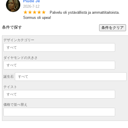
Piude Je
2026-7-12
★
★
★
★
★
Palvelu oli ystävällistä ja ammattitaitoista.
Sormus oli upea!
条件で探す
条件をクリア
デザインカテゴリー
ダイヤモンドの大きさ
誕生石
テイスト
価格で並べ替え