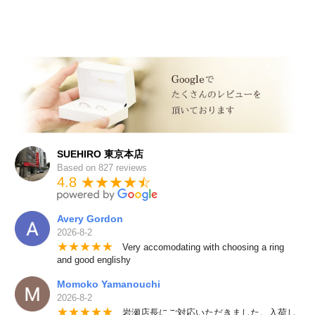
SUEHIRO 東京本店
Based on 827 reviews
4.8 ★★★★
★
☆
Avery Gordon
2026-8-2
★
★
★
★
★
Very accomodating with choosing a ring
and good englishy
Momoko Yamanouchi
2026-8-2
★
★
★
★
★
岩瀬店長にご対応いただきました。入荷し