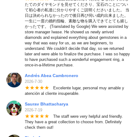
たてのダイヤモンドを見せてくださり、宝石のことについ
て初心者の私達に分かりやすくご説明くださいました。 当
日は決められなかったので後日再び伺い成約出来ました。
一生に一度の婚約指輪、素敵な物を購入できてとても嬉し
かったです。 (Translated by Google) We were assisted by
store manager Iwase. He showed us newly arrived
diamonds and explained everything about gemstones in a
way that was easy for us, as we are beginners, to
understand. We couldn't decide that day, so we returned
later and were able to finalize the purchase. I was so happy
to have purchased such a wonderful engagement ring, a
once-in-a-lifetime purchase.
Andrés Abea Cambronero
2026-7-30
★
★
★
★
★
Excelente lugar, personal muy amable y
atención al cliente insuperable.
Saurav Bhattacharya
2026-7-19
★
★
★
★
★
The staff were very helpful and friendly.
They have a great collection to choose from. Definitely
check them out!