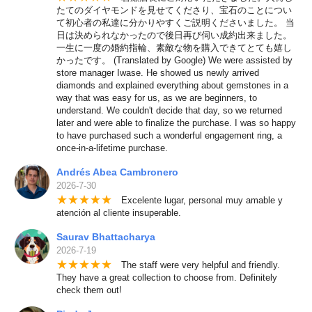
たてのダイヤモンドを見せてくださり、宝石のことについ
て初心者の私達に分かりやすくご説明くださいました。 当
日は決められなかったので後日再び伺い成約出来ました。
一生に一度の婚約指輪、素敵な物を購入できてとても嬉し
かったです。 (Translated by Google) We were assisted by
store manager Iwase. He showed us newly arrived
diamonds and explained everything about gemstones in a
way that was easy for us, as we are beginners, to
understand. We couldn't decide that day, so we returned
later and were able to finalize the purchase. I was so happy
to have purchased such a wonderful engagement ring, a
once-in-a-lifetime purchase.
Andrés Abea Cambronero
2026-7-30
★
★
★
★
★
Excelente lugar, personal muy amable y
atención al cliente insuperable.
Saurav Bhattacharya
2026-7-19
★
★
★
★
★
The staff were very helpful and friendly.
They have a great collection to choose from. Definitely
check them out!