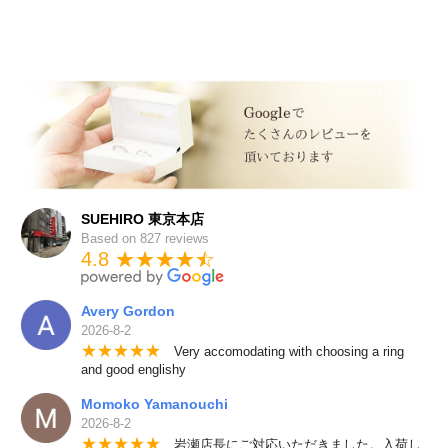
SUEHIRO 東京本店
Based on 827 reviews
4.8 ★★★★
★
☆
Avery Gordon
2026-8-2
★
★
★
★
★
Very accomodating with choosing a ring
and good englishy
Momoko Yamanouchi
2026-8-2
★
★
★
★
★
岩瀬店長にご対応いただきました。入荷し