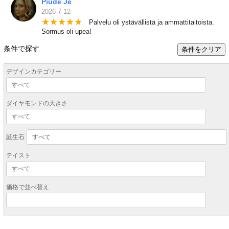
Piude Je
2026-7-12
★
★
★
★
★
Palvelu oli ystävällistä ja ammattitaitoista.
Sormus oli upea!
条件で探す
条件をクリア
デザインカテゴリー
ダイヤモンドの大きさ
誕生石
テイスト
価格で並べ替え