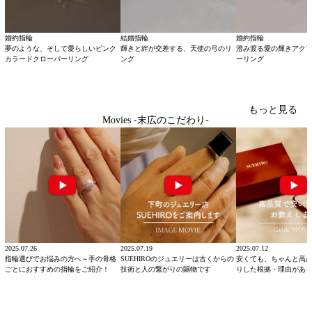
婚約指輪
結婚指輪
婚約指輪
夢のような、そして愛らしいピンク
輝きと絆が交差する、天使の弓のリ
澄み渡る愛の輝きアク
カラードクローバーリング
ング
ーリング
もっと見る
Movies -末広のこだわり-
2025.07.26
2025.07.19
2025.07.12
指輪選びでお悩みの方へ～手の骨格
SUEHIROのジュエリーは古くからの
安くても、ちゃんと高
ごとにおすすめの指輪をご紹介！
技術と人の繋がりの賜物です
りした根拠・理由があ