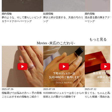
婚約指輪
結婚指輪
婚約指輪
夢のような、そして愛らしいピンク
輝きと絆が交差する、天使の弓のリ
澄み渡る愛の輝きアク
カラードクローバーリング
ング
ーリング
もっと見る
Movies -末広のこだわり-
2025.07.26
2025.07.19
2025.07.12
指輪選びでお悩みの方へ～手の骨格
SUEHIROのジュエリーは古くからの
安くても、ちゃんと高
ごとにおすすめの指輪をご紹介！
技術と人の繋がりの賜物です
りした根拠・理由があ