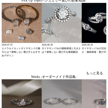
Pick Up Topics -ジュエリー選びの必要知識-
2026.07.07
2026.06.30
2026.06.26
エメラルドカットダイヤモンドの魅
ダイヤモンド3ctの価格相場と大きさ
ダイヤモンド2ctの完全
力とは？後悔しない選び方とおすす
は？後悔しない選び方を徹底解説
さ・価格相場・選び方
めデザイン
もっと見る
Works -オーダーメイド作品集-