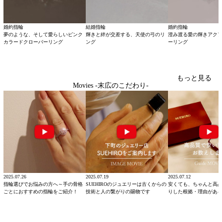
婚約指輪
結婚指輪
婚約指輪
夢のような、そして愛らしいピンク
輝きと絆が交差する、天使の弓のリ
澄み渡る愛の輝きアク
カラードクローバーリング
ング
ーリング
もっと見る
Movies -末広のこだわり-
2025.07.26
2025.07.19
2025.07.12
指輪選びでお悩みの方へ～手の骨格
SUEHIROのジュエリーは古くからの
安くても、ちゃんと高
ごとにおすすめの指輪をご紹介！
技術と人の繋がりの賜物です
りした根拠・理由があ