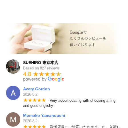
SUEHIRO 東京本店
Based on 827 reviews
4.8 ★★★★
★
☆
Avery Gordon
2026-8-2
★
★
★
★
★
Very accomodating with choosing a ring
and good englishy
Momoko Yamanouchi
2026-8-2
★
★
★
★
★
岩瀬店長にご対応いただきました。入荷し