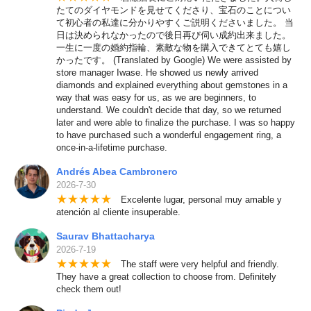
たてのダイヤモンドを見せてくださり、宝石のことについ
て初心者の私達に分かりやすくご説明くださいました。 当
日は決められなかったので後日再び伺い成約出来ました。
一生に一度の婚約指輪、素敵な物を購入できてとても嬉し
かったです。 (Translated by Google) We were assisted by
store manager Iwase. He showed us newly arrived
diamonds and explained everything about gemstones in a
way that was easy for us, as we are beginners, to
understand. We couldn't decide that day, so we returned
later and were able to finalize the purchase. I was so happy
to have purchased such a wonderful engagement ring, a
once-in-a-lifetime purchase.
Andrés Abea Cambronero
2026-7-30
★
★
★
★
★
Excelente lugar, personal muy amable y
atención al cliente insuperable.
Saurav Bhattacharya
2026-7-19
★
★
★
★
★
The staff were very helpful and friendly.
They have a great collection to choose from. Definitely
check them out!