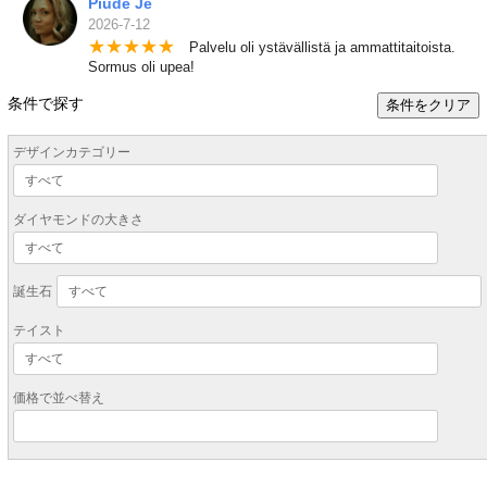
Piude Je
2026-7-12
★
★
★
★
★
Palvelu oli ystävällistä ja ammattitaitoista.
Sormus oli upea!
条件で探す
条件をクリア
デザインカテゴリー
ダイヤモンドの大きさ
誕生石
テイスト
価格で並べ替え