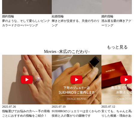
婚約指輪
結婚指輪
婚約指輪
夢のような、そして愛らしいピンク
輝きと絆が交差する、天使の弓のリ
澄み渡る愛の輝きアク
カラードクローバーリング
ング
ーリング
もっと見る
Movies -末広のこだわり-
2025.07.26
2025.07.19
2025.07.12
指輪選びでお悩みの方へ～手の骨格
SUEHIROのジュエリーは古くからの
安くても、ちゃんと高
ごとにおすすめの指輪をご紹介！
技術と人の繋がりの賜物です
りした根拠・理由があ