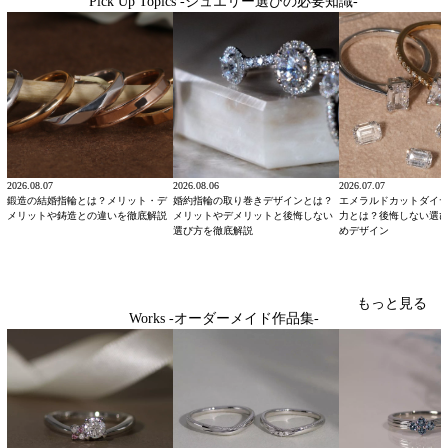
Pick Up Topics -ジュエリー選びの必要知識-
2026.08.07
2026.08.06
2026.07.07
鍛造の結婚指輪とは？メリット・デ
婚約指輪の取り巻きデザインとは？
エメラルドカットダイ
メリットや鋳造との違いを徹底解説
メリットやデメリットと後悔しない
力とは？後悔しない選
選び方を徹底解説
めデザイン
もっと見る
Works -オーダーメイド作品集-