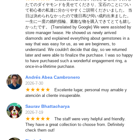
たてのダイヤモンドを見せてくださり、宝石のことについ
て初心者の私達に分かりやすくご説明くださいました。 当
日は決められなかったので後日再び伺い成約出来ました。
一生に一度の婚約指輪、素敵な物を購入できてとても嬉し
かったです。 (Translated by Google) We were assisted by
store manager Iwase. He showed us newly arrived
diamonds and explained everything about gemstones in a
way that was easy for us, as we are beginners, to
understand. We couldn't decide that day, so we returned
later and were able to finalize the purchase. I was so happy
to have purchased such a wonderful engagement ring, a
once-in-a-lifetime purchase.
Andrés Abea Cambronero
2026-7-30
★
★
★
★
★
Excelente lugar, personal muy amable y
atención al cliente insuperable.
Saurav Bhattacharya
2026-7-19
★
★
★
★
★
The staff were very helpful and friendly.
They have a great collection to choose from. Definitely
check them out!