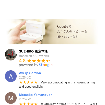
SUEHIRO 東京本店
Based on 827 reviews
4.8 ★★★★
★
☆
Avery Gordon
2026-8-2
★
★
★
★
★
Very accomodating with choosing a ring
and good englishy
Momoko Yamanouchi
2026-8-2
★
★
★
★
★
岩瀬店長にご対応いただきました。入荷し