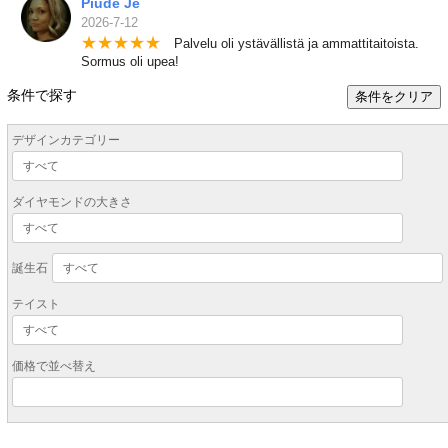
Piude Je
2026-7-12
★
★
★
★
★
Palvelu oli ystävällistä ja ammattitaitoista.
Sormus oli upea!
条件で探す
条件をクリア
デザインカテゴリー
ダイヤモンドの大きさ
誕生石
テイスト
価格で並べ替え