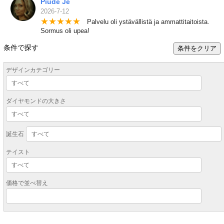
Piude Je
2026-7-12
★
★
★
★
★
Palvelu oli ystävällistä ja ammattitaitoista.
Sormus oli upea!
条件で探す
条件をクリア
デザインカテゴリー
ダイヤモンドの大きさ
誕生石
テイスト
価格で並べ替え