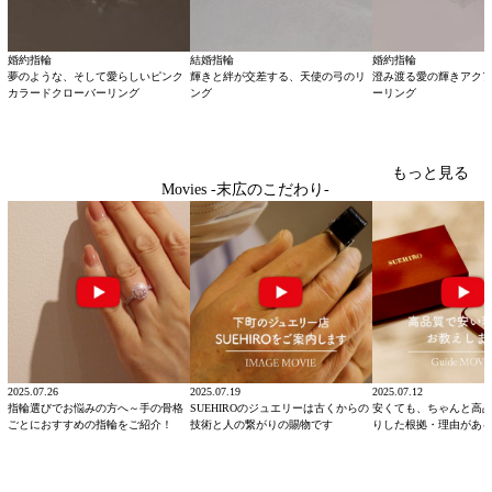
婚約指輪
結婚指輪
婚約指輪
夢のような、そして愛らしいピンク
輝きと絆が交差する、天使の弓のリ
澄み渡る愛の輝きアク
カラードクローバーリング
ング
ーリング
もっと見る
Movies -末広のこだわり-
2025.07.26
2025.07.19
2025.07.12
指輪選びでお悩みの方へ～手の骨格
SUEHIROのジュエリーは古くからの
安くても、ちゃんと高
ごとにおすすめの指輪をご紹介！
技術と人の繋がりの賜物です
りした根拠・理由があ