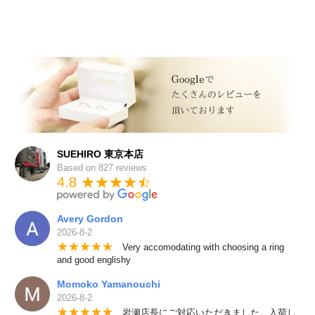
SUEHIRO 東京本店
Based on 827 reviews
4.8 ★★★★
★
☆
Avery Gordon
2026-8-2
★
★
★
★
★
Very accomodating with choosing a ring
and good englishy
Momoko Yamanouchi
2026-8-2
★
★
★
★
★
岩瀬店長にご対応いただきました。入荷し