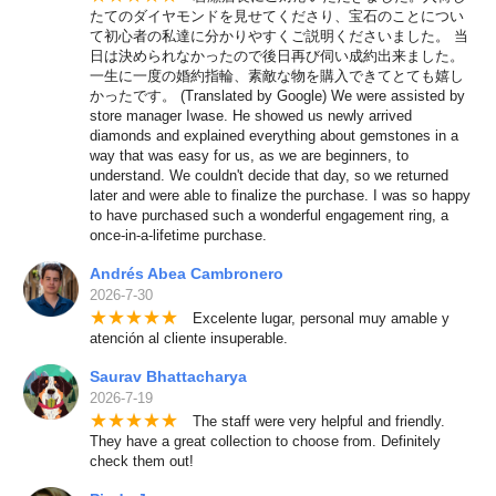
たてのダイヤモンドを見せてくださり、宝石のことについ
て初心者の私達に分かりやすくご説明くださいました。 当
日は決められなかったので後日再び伺い成約出来ました。
一生に一度の婚約指輪、素敵な物を購入できてとても嬉し
かったです。 (Translated by Google) We were assisted by
store manager Iwase. He showed us newly arrived
diamonds and explained everything about gemstones in a
way that was easy for us, as we are beginners, to
understand. We couldn't decide that day, so we returned
later and were able to finalize the purchase. I was so happy
to have purchased such a wonderful engagement ring, a
once-in-a-lifetime purchase.
Andrés Abea Cambronero
2026-7-30
★
★
★
★
★
Excelente lugar, personal muy amable y
atención al cliente insuperable.
Saurav Bhattacharya
2026-7-19
★
★
★
★
★
The staff were very helpful and friendly.
They have a great collection to choose from. Definitely
check them out!