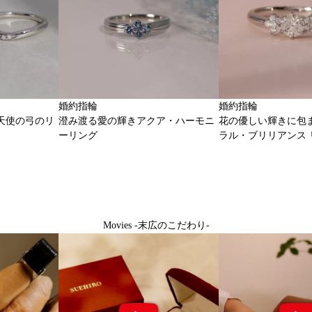
婚約指輪
婚約指輪
天使の弓のリ
澄み渡る愛の輝きアクア・ハーモニ
花の優しい輝きに包
ーリング
ラル・ブリリアンス 
Movies -末広のこだわり-