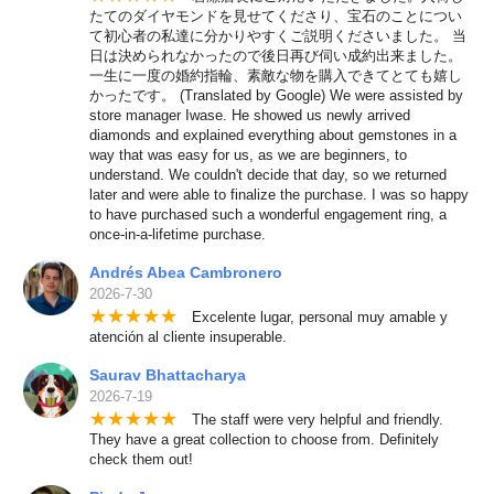
たてのダイヤモンドを見せてくださり、宝石のことについ
て初心者の私達に分かりやすくご説明くださいました。 当
日は決められなかったので後日再び伺い成約出来ました。
一生に一度の婚約指輪、素敵な物を購入できてとても嬉し
かったです。 (Translated by Google) We were assisted by
store manager Iwase. He showed us newly arrived
diamonds and explained everything about gemstones in a
way that was easy for us, as we are beginners, to
understand. We couldn't decide that day, so we returned
later and were able to finalize the purchase. I was so happy
to have purchased such a wonderful engagement ring, a
once-in-a-lifetime purchase.
Andrés Abea Cambronero
2026-7-30
★
★
★
★
★
Excelente lugar, personal muy amable y
atención al cliente insuperable.
Saurav Bhattacharya
2026-7-19
★
★
★
★
★
The staff were very helpful and friendly.
They have a great collection to choose from. Definitely
check them out!