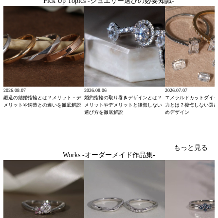
Pick Up Topics -ジュエリー選びの必要知識-
2026.08.07
2026.08.06
2026.07.07
鍛造の結婚指輪とは？メリット・デ
婚約指輪の取り巻きデザインとは？
エメラルドカットダイ
メリットや鋳造との違いを徹底解説
メリットやデメリットと後悔しない
力とは？後悔しない選
選び方を徹底解説
めデザイン
もっと見る
Works -オーダーメイド作品集-