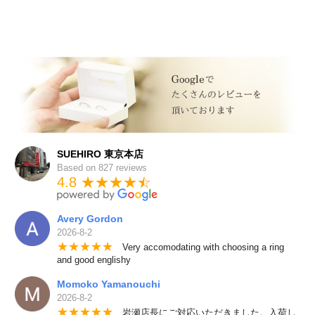
SUEHIRO 東京本店
Based on 827 reviews
4.8 ★★★★
★
☆
Avery Gordon
2026-8-2
★
★
★
★
★
Very accomodating with choosing a ring
and good englishy
Momoko Yamanouchi
2026-8-2
★
★
★
★
★
岩瀬店長にご対応いただきました。入荷し