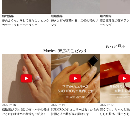
婚約指輪
結婚指輪
婚約指輪
夢のような、そして愛らしいピンク
輝きと絆が交差する、天使の弓のリ
澄み渡る愛の輝きアク
カラードクローバーリング
ング
ーリング
もっと見る
Movies -末広のこだわり-
2025.07.26
2025.07.19
2025.07.12
指輪選びでお悩みの方へ～手の骨格
SUEHIROのジュエリーは古くからの
安くても、ちゃんと高
ごとにおすすめの指輪をご紹介！
技術と人の繋がりの賜物です
りした根拠・理由があ