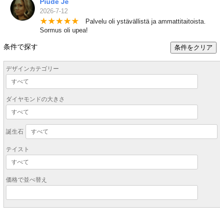
Piude Je
2026-7-12
★
★
★
★
★
Palvelu oli ystävällistä ja ammattitaitoista.
Sormus oli upea!
条件で探す
条件をクリア
デザインカテゴリー
ダイヤモンドの大きさ
誕生石
テイスト
価格で並べ替え