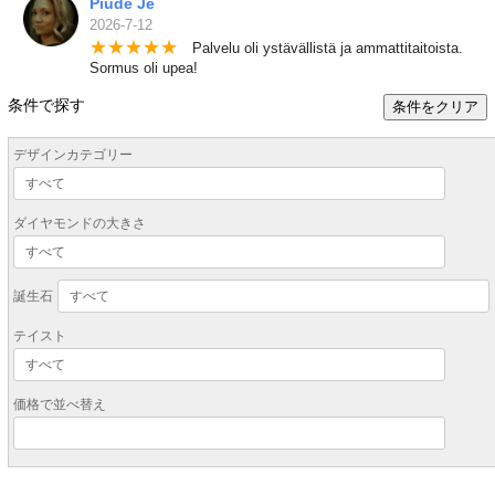
Piude Je
2026-7-12
★
★
★
★
★
Palvelu oli ystävällistä ja ammattitaitoista.
Sormus oli upea!
条件で探す
条件をクリア
デザインカテゴリー
ダイヤモンドの大きさ
誕生石
テイスト
価格で並べ替え