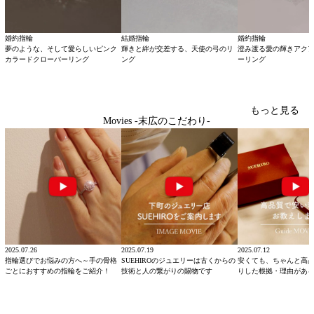
婚約指輪
結婚指輪
婚約指輪
夢のような、そして愛らしいピンク
輝きと絆が交差する、天使の弓のリ
澄み渡る愛の輝きアク
カラードクローバーリング
ング
ーリング
もっと見る
Movies -末広のこだわり-
2025.07.26
2025.07.19
2025.07.12
指輪選びでお悩みの方へ～手の骨格
SUEHIROのジュエリーは古くからの
安くても、ちゃんと高
ごとにおすすめの指輪をご紹介！
技術と人の繋がりの賜物です
りした根拠・理由があ