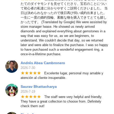
たてのダイヤモンドを見せてくださり、宝石のことについ
て初心者の私達に分かりやすくご説明くださいました。 当
日は決められなかったので後日再び伺い成約出来ました。
一生に一度の婚約指輪、素敵な物を購入できてとても嬉し
かったです。 (Translated by Google) We were assisted by
store manager Iwase. He showed us newly arrived
diamonds and explained everything about gemstones in a
way that was easy for us, as we are beginners, to
understand. We couldn't decide that day, so we returned
later and were able to finalize the purchase. I was so happy
to have purchased such a wonderful engagement ring, a
once-in-a-lifetime purchase.
Andrés Abea Cambronero
2026-7-30
★
★
★
★
★
Excelente lugar, personal muy amable y
atención al cliente insuperable.
Saurav Bhattacharya
2026-7-19
★
★
★
★
★
The staff were very helpful and friendly.
They have a great collection to choose from. Definitely
check them out!