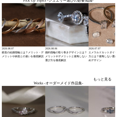
Pick Up Topics -ジュエリー選びの必要知識-
2026.08.07
2026.08.06
2026.07.07
鍛造の結婚指輪とは？メリット・デ
婚約指輪の取り巻きデザインとは？
エメラルドカットダイ
メリットや鋳造との違いを徹底解説
メリットやデメリットと後悔しない
力とは？後悔しない選
選び方を徹底解説
めデザイン
もっと見る
Works -オーダーメイド作品集-