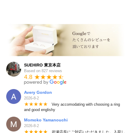
SUEHIRO 東京本店
Based on 827 reviews
4.8 ★★★★
★
☆
Avery Gordon
2026-8-2
★
★
★
★
★
Very accomodating with choosing a ring
and good englishy
Momoko Yamanouchi
2026-8-2
★
★
★
★
★
岩瀬店長にご対応いただきました。入荷し