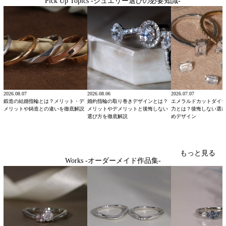
Pick Up Topics -ジュエリー選びの必要知識-
2026.08.07
2026.08.06
2026.07.07
鍛造の結婚指輪とは？メリット・デ
婚約指輪の取り巻きデザインとは？
エメラルドカットダイ
メリットや鋳造との違いを徹底解説
メリットやデメリットと後悔しない
力とは？後悔しない選
選び方を徹底解説
めデザイン
もっと見る
Works -オーダーメイド作品集-