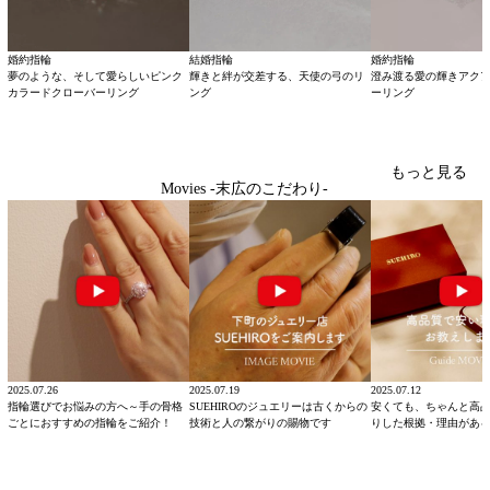
婚約指輪
結婚指輪
婚約指輪
夢のような、そして愛らしいピンク
輝きと絆が交差する、天使の弓のリ
澄み渡る愛の輝きアク
カラードクローバーリング
ング
ーリング
もっと見る
Movies -末広のこだわり-
2025.07.26
2025.07.19
2025.07.12
指輪選びでお悩みの方へ～手の骨格
SUEHIROのジュエリーは古くからの
安くても、ちゃんと高
ごとにおすすめの指輪をご紹介！
技術と人の繋がりの賜物です
りした根拠・理由があ