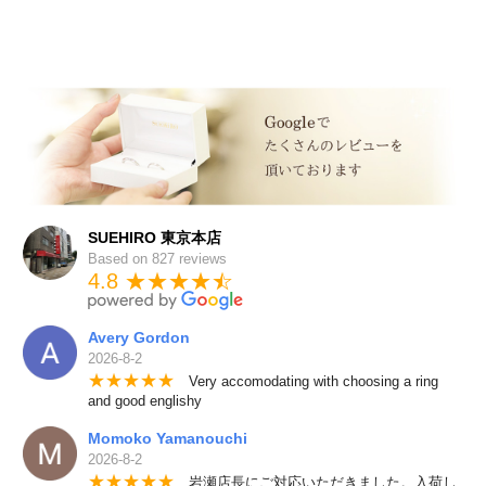
SUEHIRO 東京本店
Based on 827 reviews
4.8 ★★★★
★
☆
Avery Gordon
2026-8-2
★
★
★
★
★
Very accomodating with choosing a ring
and good englishy
Momoko Yamanouchi
2026-8-2
★
★
★
★
★
岩瀬店長にご対応いただきました。入荷し