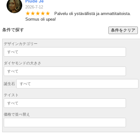
Piude Je
2026-7-12
★
★
★
★
★
Palvelu oli ystävällistä ja ammattitaitoista.
Sormus oli upea!
条件で探す
条件をクリア
デザインカテゴリー
ダイヤモンドの大きさ
誕生石
テイスト
価格で並べ替え