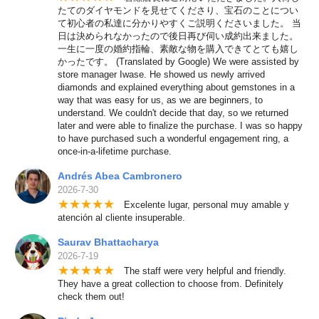
たてのダイヤモンドを見せてくださり、宝石のことについ
て初心者の私達に分かりやすくご説明くださいました。 当
日は決められなかったので後日再び伺い成約出来ました。
一生に一度の婚約指輪、素敵な物を購入できてとても嬉し
かったです。 (Translated by Google) We were assisted by
store manager Iwase. He showed us newly arrived
diamonds and explained everything about gemstones in a
way that was easy for us, as we are beginners, to
understand. We couldn't decide that day, so we returned
later and were able to finalize the purchase. I was so happy
to have purchased such a wonderful engagement ring, a
once-in-a-lifetime purchase.
Andrés Abea Cambronero
2026-7-30
★
★
★
★
★
Excelente lugar, personal muy amable y
atención al cliente insuperable.
Saurav Bhattacharya
2026-7-19
★
★
★
★
★
The staff were very helpful and friendly.
They have a great collection to choose from. Definitely
check them out!