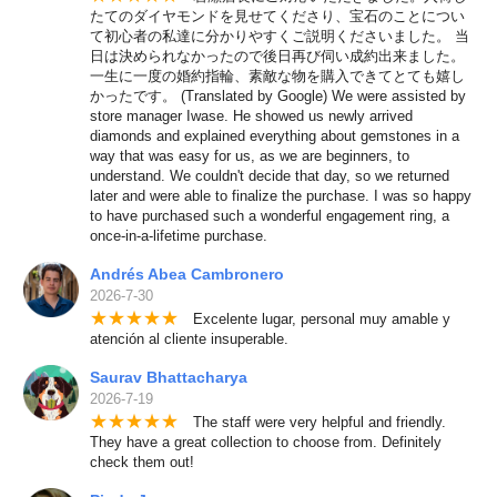
たてのダイヤモンドを見せてくださり、宝石のことについ
て初心者の私達に分かりやすくご説明くださいました。 当
日は決められなかったので後日再び伺い成約出来ました。
一生に一度の婚約指輪、素敵な物を購入できてとても嬉し
かったです。 (Translated by Google) We were assisted by
store manager Iwase. He showed us newly arrived
diamonds and explained everything about gemstones in a
way that was easy for us, as we are beginners, to
understand. We couldn't decide that day, so we returned
later and were able to finalize the purchase. I was so happy
to have purchased such a wonderful engagement ring, a
once-in-a-lifetime purchase.
Andrés Abea Cambronero
2026-7-30
★
★
★
★
★
Excelente lugar, personal muy amable y
atención al cliente insuperable.
Saurav Bhattacharya
2026-7-19
★
★
★
★
★
The staff were very helpful and friendly.
They have a great collection to choose from. Definitely
check them out!