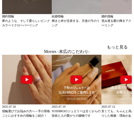
婚約指輪
結婚指輪
婚約指輪
夢のような、そして愛らしいピンク
輝きと絆が交差する、天使の弓のリ
澄み渡る愛の輝きアク
カラードクローバーリング
ング
ーリング
もっと見る
Movies -末広のこだわり-
2025.07.26
2025.07.19
2025.07.12
指輪選びでお悩みの方へ～手の骨格
SUEHIROのジュエリーは古くからの
安くても、ちゃんと高
ごとにおすすめの指輪をご紹介！
技術と人の繋がりの賜物です
りした根拠・理由があ