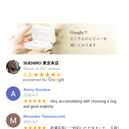
SUEHIRO 東京本店
Based on 827 reviews
4.8 ★★★★
★
☆
Avery Gordon
2026-8-2
★
★
★
★
★
Very accomodating with choosing a ring
and good englishy
Momoko Yamanouchi
2026-8-2
★
★
★
★
★
岩瀬店長にご対応いただきました。入荷し