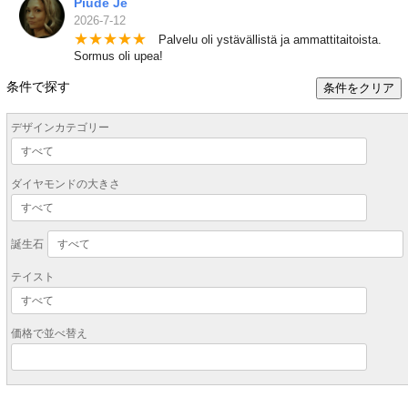
Piude Je
2026-7-12
★
★
★
★
★
Palvelu oli ystävällistä ja ammattitaitoista.
Sormus oli upea!
条件で探す
条件をクリア
デザインカテゴリー
ダイヤモンドの大きさ
誕生石
テイスト
価格で並べ替え