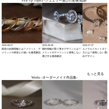
Pick Up Topics -ジュエリー選びの必要知識-
2026.08.07
2026.08.06
2026.07.07
鍛造の結婚指輪とは？メリット・デ
婚約指輪の取り巻きデザインとは？
エメラルドカットダイ
メリットや鋳造との違いを徹底解説
メリットやデメリットと後悔しない
力とは？後悔しない選
選び方を徹底解説
めデザイン
もっと見る
Works -オーダーメイド作品集-