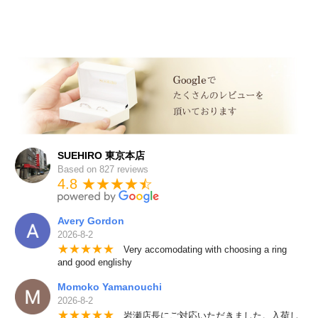
SUEHIRO 東京本店
Based on 827 reviews
4.8 ★★★★
★
☆
Avery Gordon
2026-8-2
★
★
★
★
★
Very accomodating with choosing a ring
and good englishy
Momoko Yamanouchi
2026-8-2
★
★
★
★
★
岩瀬店長にご対応いただきました。入荷し