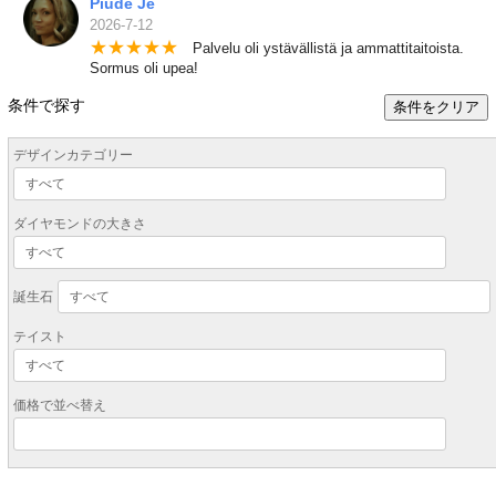
Piude Je
2026-7-12
★
★
★
★
★
Palvelu oli ystävällistä ja ammattitaitoista.
Sormus oli upea!
条件で探す
条件をクリア
デザインカテゴリー
ダイヤモンドの大きさ
誕生石
テイスト
価格で並べ替え