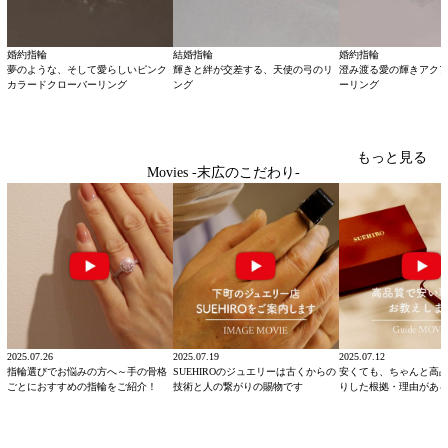
婚約指輪
結婚指輪
婚約指輪
夢のような、そして愛らしいピンク
輝きと絆が交差する、天使の弓のリ
澄み渡る愛の輝きアク
カラードクローバーリング
ング
ーリング
もっと見る
Movies -末広のこだわり-
2025.07.26
2025.07.19
2025.07.12
指輪選びでお悩みの方へ～手の骨格
SUEHIROのジュエリーは古くからの
安くても、ちゃんと高
ごとにおすすめの指輪をご紹介！
技術と人の繋がりの賜物です
りした根拠・理由があ