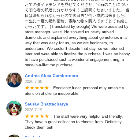
たてのダイヤモンドを見せてくださり、宝石のことについ
て初心者の私達に分かりやすくご説明くださいました。 当
日は決められなかったので後日再び伺い成約出来ました。
一生に一度の婚約指輪、素敵な物を購入できてとても嬉し
かったです。 (Translated by Google) We were assisted by
store manager Iwase. He showed us newly arrived
diamonds and explained everything about gemstones in a
way that was easy for us, as we are beginners, to
understand. We couldn't decide that day, so we returned
later and were able to finalize the purchase. I was so happy
to have purchased such a wonderful engagement ring, a
once-in-a-lifetime purchase.
Andrés Abea Cambronero
2026-7-30
★
★
★
★
★
Excelente lugar, personal muy amable y
atención al cliente insuperable.
Saurav Bhattacharya
2026-7-19
★
★
★
★
★
The staff were very helpful and friendly.
They have a great collection to choose from. Definitely
check them out!