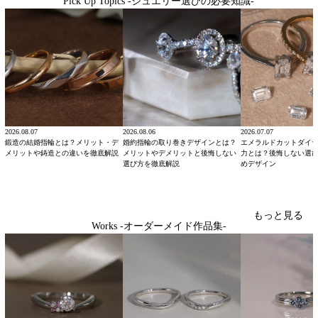
Pick Up Topics -ジュエリー選びの必要知識-
2026.08.07
2026.08.06
2026.07.07
鍛造の結婚指輪とは？メリット・デ
婚約指輪の取り巻きデザインとは？
エメラルドカットダイ
メリットや鋳造との違いを徹底解説
メリットやデメリットと後悔しない
力とは？後悔しない選
選び方を徹底解説
めデザイン
もっと見る
Works -オーダーメイド作品集-