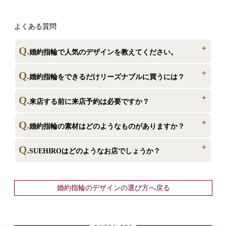
よくある質問
婚約指輪で人気のデザインを教えてください。
婚約指輪ではシンプルで1石のダイヤモンドを引き立たせる「ソ
婚約指輪をできるだけリーズナブルに買うには？
リティア」タイプをまずご覧になる方が多いです。SUEHIROでは
シンプルな中でもサイドダイヤモンドやアームの形状の異なる指輪
SUEHIROでは自社工房での製造直販とダイヤモンドの直輸入に
来店する前に来店予約は必要ですか？
を多数ご用意。千差万別の指の形に沿う、自分らしい一本にたどり
より、通常の半額など相場よりもお求めやすい価格でご提供してお
着くことができると評判をいただいております。
ります。ブランドにより価格が大きく変わるのが婚約指輪です。流
ご予定がお決まりならばご来店予約をすることをおすすめしてお
婚約指輪の素材はどのようなものがありますか？
通経路の多さは価格が高くなる原因になっています。
ります。予約特典として、交通費のキャッシュバックや割引、無料
ご来店予約は
刻印等、サービスを受けられる場合がございます。
婚約指輪はプラチナ（シルバー色）がよく選ばれていますが、近
SUEHIROはどのようなお店でしょうか？
こちらから
年ではイエローやピンクのゴールドでご用意する方も増えておりま
す。SUEHIROでは、プラチナとゴールドのコンビネーションの
ブライダル専門店として東京・東日本橋でSUEHIROは創業80
他、素材がお選びいただける指輪もご用意しております。
年。ダイヤモンドの直輸入、高品質でお求めやすい価格を目指し
婚約指輪のデザインの選び方へ戻る
て、製造直販のメーカー価格にてご提供しております。店頭では実
際に試着が可能、スタッフが指輪探しのお手伝いをさせていただき
詳しくはこちらから
ます。