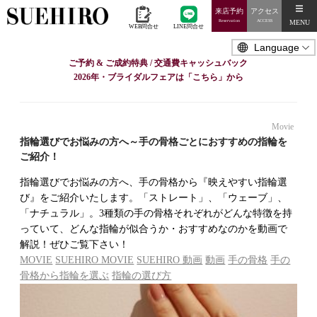
来店予約
アクセス
MENU
Reservation
ACCESS
WEB問合せ
LINE問合せ
ご予約 & ご成約特典 / 交通費キャッシュバック
2026年・ブライダルフェアは「こちら」から
Movie
指輪選びでお悩みの方へ～手の骨格ごとにおすすめの指輪を
ご紹介！
指輪選びでお悩みの方へ、手の骨格から『映えやすい指輪選
び』をご紹介いたします。「ストレート」、「ウェーブ」、
「ナチュラル」。3種類の手の骨格それぞれがどんな特徴を持
っていて、どんな指輪が似合うか・おすすめなのかを動画で
解説！ぜひご覧下さい！
MOVIE
SUEHIRO MOVIE
SUEHIRO 動画
動画
手の骨格
手の
骨格から指輪を選ぶ
指輪の選び方