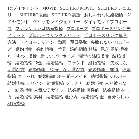
1ctダイヤモンド
MOVIE
SUEHIRO MOVIE
SUEHIRO ジュエ
リー
SUEHIRO 動画
SUEHIRO 裏話
おしゃれな結婚指輪
ダ
イヤモンド
ダイヤモンドジュエリー
ダイヤモンドプロポー
ズ
ファッション系結婚指輪
プロポーズ
プロポーズリングデ
メリット
プロポーズリングメリット
プロポーズリング購入
方法
ヘイローデザイン
動画
即日受取
失敗しないプロポー
ズ
婚約指輪
婚約指輪 予算
婚約指輪 相場
急ぎ 婚約指輪
おすすめ
指輪
新しいプロポーズ
理想の結婚指輪
結婚指
輪
結婚指輪 18金
結婚指輪 ブランド
結婚指輪 失敗しな
い選び方
結婚指輪 後悔しない選び方
結婚指輪 知識
結婚
指輪 おしゃれ
結婚指輪 オーダーメイド
結婚指輪 シルバー
結婚指輪 デザイン
結婚指輪 プラチナ
結婚指輪 人と被らな
い
結婚指輪 人気なデザイン
結婚指輪 個性的
結婚指輪 探し
方
結婚指輪 素材
結婚指輪 選び方
結婚指輪 金
自分らしい
結婚指輪