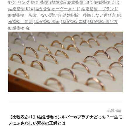
純金 リング
純金 指輪
結婚指輪
結婚指輪 18金
結婚指輪 24金
結婚指輪 K24
結婚指輪 オーダーメイド
結婚指輪 ブランド
結婚指輪 失敗しない選び方
結婚指輪 後悔しない選び方
結
婚指輪 知識
結婚指輪 純金
結婚指輪 素材
結婚指輪 選び方
結婚指輪 金
結婚指輪
【比較表あり】結婚指輪はシルバーvsプラチナどっち？一生モ
ノにふさわしい素材の正解とは