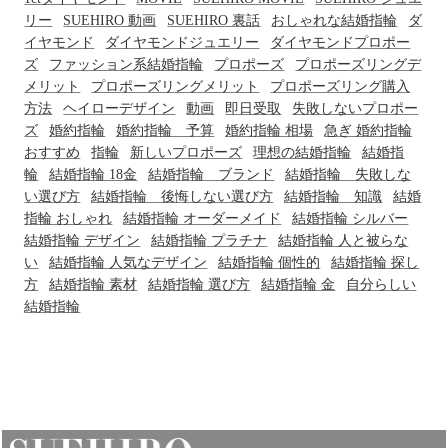
リー
SUEHIRO 動画
SUEHIRO 裏話
おしゃれな結婚指輪
ダ
イヤモンド
ダイヤモンドジュエリー
ダイヤモンドプロポー
ズ
ファッション系結婚指輪
プロポーズ
プロポーズリングデ
メリット
プロポーズリングメリット
プロポーズリング購入
方法
ヘイローデザイン
動画
即日受取
失敗しないプロポー
ズ
婚約指輪
婚約指輪 予算
婚約指輪 相場
急ぎ 婚約指輪
おすすめ
指輪
新しいプロポーズ
理想の結婚指輪
結婚指
輪
結婚指輪 18金
結婚指輪 ブランド
結婚指輪 失敗しな
い選び方
結婚指輪 後悔しない選び方
結婚指輪 知識
結婚
指輪 おしゃれ
結婚指輪 オーダーメイド
結婚指輪 シルバー
結婚指輪 デザイン
結婚指輪 プラチナ
結婚指輪 人と被らな
い
結婚指輪 人気なデザイン
結婚指輪 個性的
結婚指輪 探し
方
結婚指輪 素材
結婚指輪 選び方
結婚指輪 金
自分らしい
結婚指輪