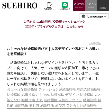
来店予約
アクセス
MENU
Reservation
ACCESS
WEB問合せ
LINE問合せ
ご予約 & ご成約特典 / 交通費キャッシュバック
2026年・ブライダルフェアは「こちら」から
結婚指輪
おしゃれな結婚指輪選び方｜人気デザインや素材ごとの魅力
を徹底解説！
「結婚指輪はおしゃれなデザインを選びたい」と考えるカッ
プルに向けて、人気デザインの種類や表面加工、素材ごとの
魅力を解説し、失敗しない選び方をお伝えしています。一生
に一度の指輪選びで、後悔しない為のポイントを押さえ、お
しゃれな結婚指輪を見つけましょう。
おしゃれな結婚指輪
ファッション系結婚指輪
理想の結婚指輪
結婚指輪
結婚指輪 おしゃれ
結婚指輪 デザイン
結婚指輪 人と
被らない
結婚指輪 人気
結婚指輪 人気なデザイン
結婚指輪 個
性的
結婚指輪 探し方
結婚指輪 選び方
自分らしい結婚指輪