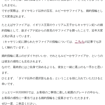
しれません。
ですが実際は、ダイヤモンド以外の宝石、ルビーやサファイアも、婚約指輪とし
て大変喜ばれます。
たとえばサファイアは、イギリス王室のウィリアム王子からキャサリン妃への婚
約指輪として、故ダイアナ妃からの形見のサファイアを贈ったことで、近年大変
人気が高まっています。
こちら
（キャサリン妃に贈られたサファイアの指輪については、
の記事でも詳
しく触れています。）
婚約指輪に選ぶのがダイヤがいいか、それともルビーかサファイアか、というの
は彼女の感性にも左右されます。
なので、最終的にはご自身で決めるよりも、彼女と一緒に選ぶのも一手かと思い
ます。
ひとまず、「ダイヤ以外の選択肢もある」ということを頭に入れていただけると
幸いです。
ジュエリーSUEHIROでは、お客様のご事情に適した範囲のグレードの中から、
お客様の感性に一番当てはまる婚約指輪をご提案させていただきます。
ぜひ一度、ご来店ください。