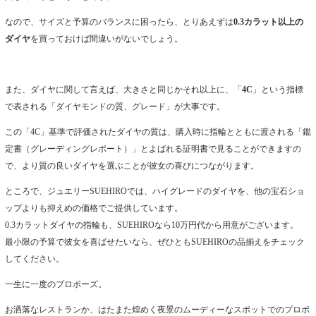
なので、サイズと予算のバランスに困ったら、とりあえずは
0.3カラット以上の
ダイヤ
を買っておけば間違いがないでしょう。
また、ダイヤに関して言えば、大きさと同じかそれ以上に、「
4C
」という指標
で表される「ダイヤモンドの質、グレード」が大事です。
この「4C」基準で評価されたダイヤの質は、購入時に指輪とともに渡される「鑑
定書（グレーディングレポート）」とよばれる証明書で見ることができますの
で、より質の良いダイヤを選ぶことが彼女の喜びにつながります。
ところで、ジュエリーSUEHIROでは、ハイグレードのダイヤを、他の宝石ショ
ップよりも抑えめの価格でご提供しています。
0.3カラットダイヤの指輪も、SUEHIROなら10万円代から用意がございます。
最小限の予算で彼女を喜ばせたいなら、ぜひともSUEHIROの品揃えをチェック
してください。
一生に一度のプロポーズ。
お洒落なレストランか、はたまた煌めく夜景のムーディーなスポットでのプロポ