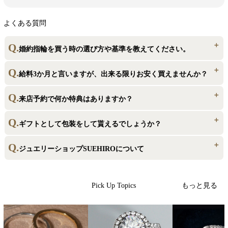
よくある質問
婚約指輪を買う時の選び方や基準を教えてください。
婚約指輪はまずデザインを選び、そこからご予算に合わせてダイヤモン
給料3か月と言いますが、出来る限りお安く買えませんか？
ドを選びます。ダイヤモンドの基準には、4Cという項目がございます。カ
ラット（重さ）・内包物の有無・透明度・色…の4項目（4C）です。ハート
SUEHIROではダイヤモンドの直輸入や自社工房での製造直販によって、
来店予約で何か特典はありますか？
＆キューピッドといったワンランク上のダイヤモンドもあり、ご自身のお
お得な価格でご提供しております。ご予算10万円からクオリティの高い婚
好みで決めていくことになります。
約指輪をご購入いただけます。
もしご来店いただける日がお決まりでしたら、ご来店予約をいただけま
ギフトとして包装をして貰えるでしょうか？
すとスムーズなご案内ができ、ご予約特典もおつけしております。交通費
のキャッシュバックや、刻印の無料サービスなど、素敵な特典がいっぱい
ギフト包装、お気軽にお申しつけくださいませ。通常ギフト包装の他、
ジュエリーショップSUEHIROについて
ご来店予約はこちらから
です！
プリザーブドローズを使用したご記念のプレゼントやプロポーズに人気を
いただいておりますボックスなどもご用意しております。
おかげさまで創業80年となる老舗のジュエリー専門店SUEHIROです。結
婚指輪や婚約指輪といったブライダルジュエリーから、普段使いのジュエ
もっと見る
Pick Up Topics
リーまで幅広く取り扱っております。直輸入や直販価格にて、業界で他に
詳しくはこちらから
見ない価格帯からご提供いたしております。