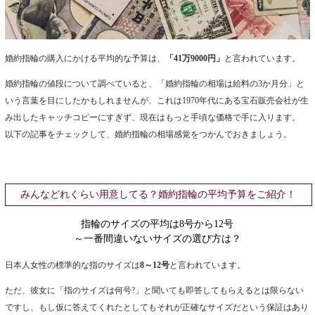
婚約指輪の購入にかける平均的な予算は、
「41万9000円」
と言われています。
婚約指輪の値段について調べていると、「婚約指輪の相場は給料の3か月分」と
いう言葉を目にしたかもしれませんが、これは1970年代にある宝石販売会社が生
み出したキャッチコピーにすぎず、現在はもっと手頃な価格で手に入ります。
以下の記事をチェックして、婚約指輪の相場感覚をつかんでおきましょう。
みんなどれくらい用意してる？婚約指輪の平均予算をご紹介！
指輪のサイズの平均は8号から12号
～一番間違いないサイズの選び方は？
日本人女性の標準的な指のサイズは
8～12号
と言われています。
ただ、彼女に「指のサイズは何号?」と聞いても即答してもらえるとは限らない
ですし、もし仮に答えてくれたとしてもそれが正確なサイズだという保証はあり