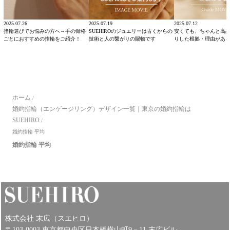
2025.07.26
2025.07.19
2025.07.12
指輪選びでお悩みの方へ～手の骨格
SUEHIROのジュエリーは古くからの
安くても、ちゃんと高
ごとにおすすめの指輪をご紹介！
技術と人の繋がりの賜物です
りした根拠・理由があ
ホーム
/
婚約指輪（エンゲージリング）デザイン一覧｜東京の婚約指輪は
SUEHIRO
/
婚約指輪 平均
婚約指輪 平均
株式会社 末広（スエヒロ）
〒103-0003 東京都中央区日本橋横山町9－11 末広ビル