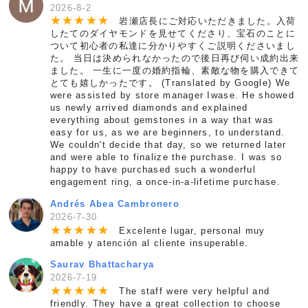
2026-8-2
★
★
★
★
★
岩瀬店長にご対応いただきました。入荷
したてのダイヤモンドを見せてくださり、宝石のことに
ついて初心者の私達に分かりやすくご説明くださいまし
た。 当日は決められなかったので後日再び伺い成約出来
ました。 一生に一度の婚約指輪、素敵な物を購入できて
とても嬉しかったです。 (Translated by Google) We
were assisted by store manager Iwase. He showed
us newly arrived diamonds and explained
everything about gemstones in a way that was
easy for us, as we are beginners, to understand.
We couldn't decide that day, so we returned later
and were able to finalize the purchase. I was so
happy to have purchased such a wonderful
engagement ring, a once-in-a-lifetime purchase.
Andrés Abea Cambronero
2026-7-30
★
★
★
★
★
Excelente lugar, personal muy
amable y atención al cliente insuperable.
Saurav Bhattacharya
2026-7-19
★
★
★
★
★
The staff were very helpful and
friendly. They have a great collection to choose