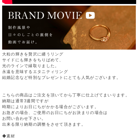
大粒の輝きを贅沢に纏うリング
サイドにも輝きをちりばめて、
光のラインで縁取りました。
永遠を意味するエタニティリング
結婚記念など特別なプレゼントにとても人気がございます。
こちらの商品はご注文を頂いてから丁寧に仕上げてまいります。
納期は通常3週間ですが
時期によりお日にちがかかる場合がございます。
お急ぎの場合、ご使用のお日にちがお決まりの場合は
お問い合わせ下さい。
出来る限り納期の調整をさせて頂きます。
◆素材