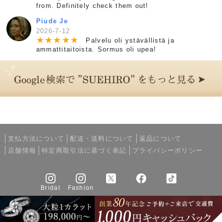
from. Definitely check them out!
Piude Je
2026-7-12
★
★
★
★
★
Palvelu oli ystävällistä ja
ammattitaitoista. Sormus oli upea!
支払方法について
配送・送料について
返品について
店舗情報
特定商取引法に基づく表記
プライバシーポリシー
Bridal
Fashion
Copyright © 2005-2026 SUEHIRO All rights reserved.