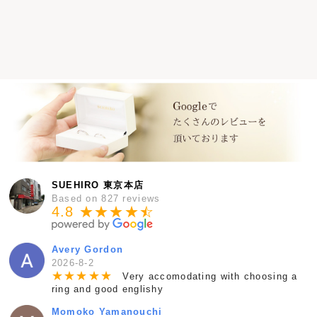
SUEHIRO 東京本店
Based on 827 reviews
4.8 ★★★★
★
☆
Avery Gordon
2026-8-2
★
★
★
★
★
Very accomodating with choosing a
ring and good englishy
Momoko Yamanouchi