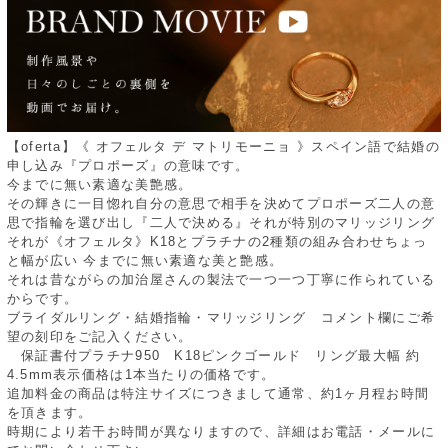
【oferta】《 オフェルタ デ マトリモーニョ 》スペイン語で結婚の
申し込み『プロポーズ』の意味です。
今までに無い素適な美艶感。
その輝きに一目惚れ自分の意思で相手を決めてプロポーズ二人の意
思で指輪を選び出し『二人で決める』それが特別のマリッジリング
それが《オフェルタ》K18とプラチナの2種類の組み合わせちょっ
と幅が広い 今までに無い素適な美と艶感。
それは昔ながらの加治屋さんの製法で一つ一つ丁寧に作られている
からです。
ブライダルリング・結婚指輪・マリッジリング コメント欄にご希
望の刻印をご記入ください。
保証書付プラチナ950 K18ピンクゴールド リング最大幅 約
4.5mm表示価格は1本当たりの価格です。
追加料金の商品は特注サイズにつきまして通常、約1ヶ月程お時間
を頂きます。
時期により若干お時間が異なりますので、詳細はお電話・メールに