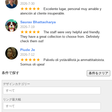
2026-7-30
★
★
★
★
★
Excelente lugar, personal muy amable y
atención al cliente insuperable.
Saurav Bhattacharya
2026-7-19
★
★
★
★
★
The staff were very helpful and friendly.
They have a great collection to choose from. Definitely
check them out!
Piude Je
2026-7-12
★
★
★
★
★
Palvelu oli ystävällistä ja ammattitaitoista.
Sormus oli upea!
条件で探す
条件をクリア
デザインカテゴリー
リング最大幅