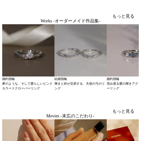
もっと見る
Works -オーダーメイド作品集-
婚約指輪
結婚指輪
婚約指輪
夢のような、そして愛らしいピンク
輝きと絆が交差する、天使の弓のリ
澄み渡る愛の輝きアク
カラードクローバーリング
ング
ーリング
もっと見る
Movies -末広のこだわり-