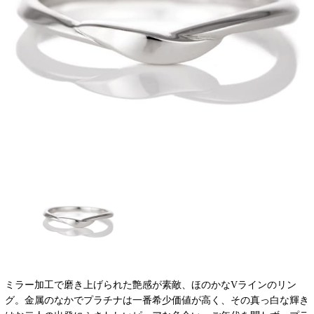
ミラー加工で磨き上げられた艶感が素敵、ほのかなVラインのリン
グ。金属のなかでプラチナは一番希少価値が高く、その真っ白な輝き