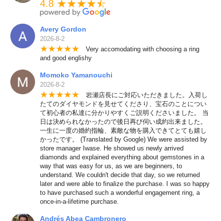
4.8 ★★★★
★
☆
Avery Gordon
2026-8-2
★
★
★
★
★
Very accomodating with choosing a ring
and good englishy
Momoko Yamanouchi
2026-8-2
★
★
★
★
★
岩瀬店長にご対応いただきました。入荷し
たてのダイヤモンドを見せてくださり、宝石のことについ
て初心者の私達に分かりやすくご説明くださいました。 当
日は決められなかったので後日再び伺い成約出来ました。
一生に一度の婚約指輪、素敵な物を購入できてとても嬉し
かったです。 (Translated by Google) We were assisted by
store manager Iwase. He showed us newly arrived
diamonds and explained everything about gemstones in a
way that was easy for us, as we are beginners, to
understand. We couldn't decide that day, so we returned
later and were able to finalize the purchase. I was so happy
to have purchased such a wonderful engagement ring, a
once-in-a-lifetime purchase.
Andrés Abea Cambronero