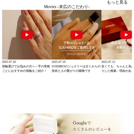
もっと見る
Movies -末広のこだわり-
2025.07.26
2025.07.19
2025.07.12
指輪選びでお悩みの方へ～手の骨格
SUEHIROのジュエリーは古くからの
安くても、ちゃんと高
ごとにおすすめの指輪をご紹介！
技術と人の繋がりの賜物です
りした根拠・理由があ