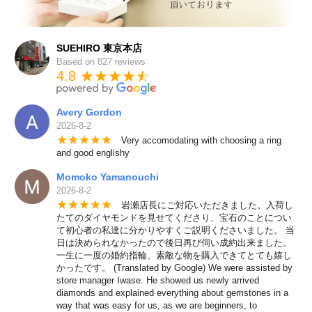
SUEHIRO 東京本店
Based on 827 reviews
4.8 ★★★★
★
☆
Avery Gordon
2026-8-2
★
★
★
★
★
Very accomodating with choosing a ring
and good englishy
Momoko Yamanouchi
2026-8-2
★
★
★
★
★
岩瀬店長にご対応いただきました。入荷し
たてのダイヤモンドを見せてくださり、宝石のことについ
て初心者の私達に分かりやすくご説明くださいました。 当
日は決められなかったので後日再び伺い成約出来ました。
一生に一度の婚約指輪、素敵な物を購入できてとても嬉し
かったです。 (Translated by Google) We were assisted by
store manager Iwase. He showed us newly arrived
diamonds and explained everything about gemstones in a
way that was easy for us, as we are beginners, to