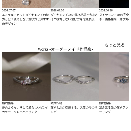
2026.07.07
2026.06.30
2026.06.26
エメラルドカットダイヤモンドの魅
ダイヤモンド3ctの価格相場と大きさ
ダイヤモンド2ctの完全
力とは？後悔しない選び方とおすす
は？後悔しない選び方を徹底解説
さ・価格相場・選び方
めデザイン
もっと見る
Works -オーダーメイド作品集-
婚約指輪
結婚指輪
婚約指輪
夢のような、そして愛らしいピンク
輝きと絆が交差する、天使の弓のリ
澄み渡る愛の輝きアク
カラードクローバーリング
ング
ーリング