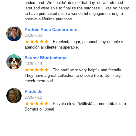
understand. We couldn't decide that day, so we returned
later and were able to finalize the purchase. I was so happy
to have purchased such a wonderful engagement ring, a
once-in-a-lifetime purchase.
Andrés Abea Cambronero
2026-7-30
★
★
★
★
★
Excelente lugar, personal muy amable y
atención al cliente insuperable.
Saurav Bhattacharya
2026-7-19
★
★
★
★
★
The staff were very helpful and friendly.
They have a great collection to choose from. Definitely
check them out!
Piude Je
2026-7-12
★
★
★
★
★
Palvelu oli ystävällistä ja ammattitaitoista.
Sormus oli upea!